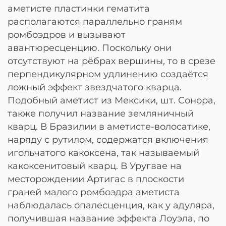
аметисте пластинки гематита
располагаются параллельно граням
ромбоэдров и вызывают
авантюресценцию. Поскольку они
отсутствуют на рёбрах вершины, то в срезе
перпендикулярном удлинению создаётся
ложный эффект звездчатого кварца.
Подобный аметист из Мексики, шт. Сонора,
также получил название земляничный
кварц. В Бразилии в аметисте-волосатике,
наряду с рутилом, содержатся включения
игольчатого какоксена, так называемый
какоксенитовый кварц. В Уругвае на
месторождении Артигас в плоскости
граней малого ромбоэдра аметиста
наблюдалась опалесценция, как у адуляра,
получившая название эффекта Лоуэла, по