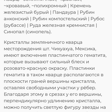
~кровавый, ~полихромный | Кремень
железистый бурый | Пандаура | Рубин
анконский | Рубин компостельский | Рубос
(рубассе) | Руда железная кремнистая |
Cинопал (cинопель).
Кристаллы земляничного кварца
месторождения шт. Чихуахуа, Мексика,
имеют включения пластинчатого гематита,
которые вызывают сильный блеск и
розовато-красную окраску. Пластинки
гематита в таком кварце располагаются в
плоскости граней вершины кристалла,
оставляя свободными участки у рёбер.
Благодаря этому в срезах у его вершины,
перпендикулярно удлинению кристалла,
можно получить светлую фигуру звезды на