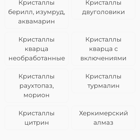
Кристаллы
Кристаллы
берилл, изумруд,
двуголовики
аквамарин
Кристаллы
Кристаллы
кварца
кварца с
необработанные
включениями
Кристаллы
Кристаллы
раухтопаз,
турмалин
морион
Кристаллы
Херкимерский
цитрин
алмаз