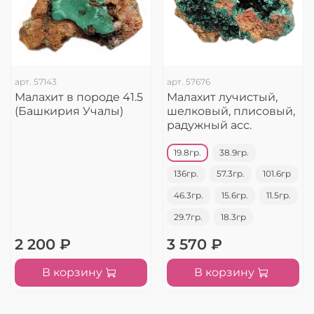
арт.
57143
арт.
57676
Малахит в породе 41.5
Малахит лучистый,
(Башкирия Учалы)
шелковый, плисовый,
радужный асс.
19.8гр.
38.9гр.
136гр.
57.3гр.
101.6гр
46.3гр.
15.6гр.
11.5гр.
29.7гр.
18.3гр
2 200 ₽
3 570 ₽
В корзину
В корзину