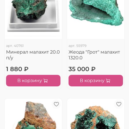
арт.
40761
арт.
55979
Минерал малахит 20.0
Жеода "Грот" малахит
п/у
1320.0
1 880 ₽
35 000 ₽
В корзину
В корзину