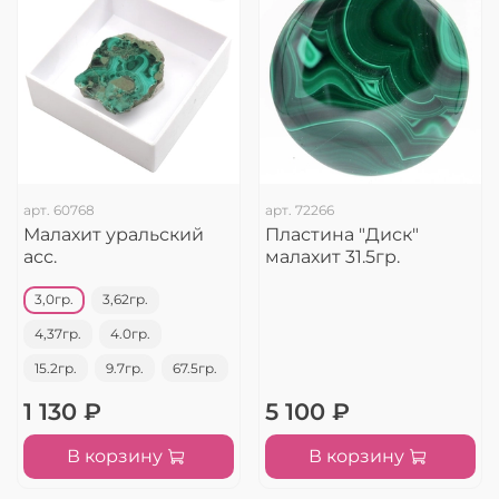
арт.
60768
арт.
72266
Малахит уральский
Пластина "Диск"
асс.
малахит 31.5гр.
3,0гр.
3,62гр.
4,37гр.
4.0гр.
15.2гр.
9.7гр.
67.5гр.
1 130 ₽
5 100 ₽
В корзину
В корзину