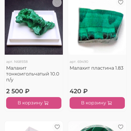
арт.
N68938
арт.
69490
Малахит
Малахит пластина 1.83
тонкоигольчатый 10.0
п/у
2 500 ₽
420 ₽
В корзину
В корзину