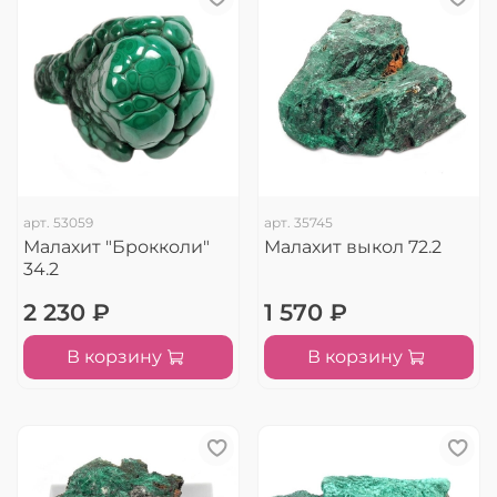
арт.
53059
арт.
35745
Малахит "Брокколи"
Малахит выкол 72.2
34.2
2 230 ₽
1 570 ₽
В корзину
В корзину