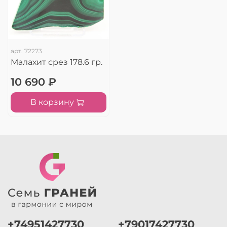
арт.
72273
Малахит срез 178.6 гр.
10 690 ₽
В корзину
+74951427730
+79017427730