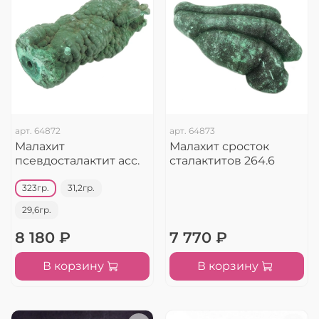
арт.
64872
арт.
64873
Малахит
Малахит сросток
псевдосталактит асс.
сталактитов 264.6
323гр.
31,2гр.
29,6гр.
8 180 ₽
7 770 ₽
В корзину
В корзину