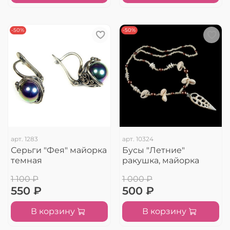
-50%
-50%
арт.
1283
арт.
10324
Серьги "Фея" майорка
Бусы "Летние"
темная
ракушка, майорка
1 100 ₽
1 000 ₽
550 ₽
500 ₽
В корзину
В корзину