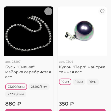
арт.
23297
арт.
7304
Бусы "Сильва"
Кулон "Перл" майорка
майорка серебристая
темная асс.
асс.
10мм
14мм
16мм
23297/10мм
23292/8мм
23296/8мм
880 ₽
350 ₽