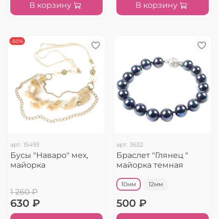
В корзину
В корзину
-50%
арт.
15493
арт.
3632
Бусы "Наваро" мех,
Браслет "Глянец "
майорка
майорка темная
10мм
12мм
1 260 ₽
630 ₽
500 ₽