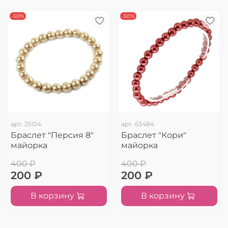
-50%
-50%
арт.
25124
арт.
63484
Браслет "Персия 8"
Браслет "Кори"
майорка
майорка
400 ₽
400 ₽
200 ₽
200 ₽
В корзину
В корзину