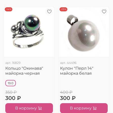
-14%
-25%
арт.
16829
арт.
44496
Кольцо "Окинава"
Кулон "Перл 14"
майорка черная
майорка белая
19.0
350 ₽
400 ₽
300 ₽
300 ₽
В корзину
В корзину