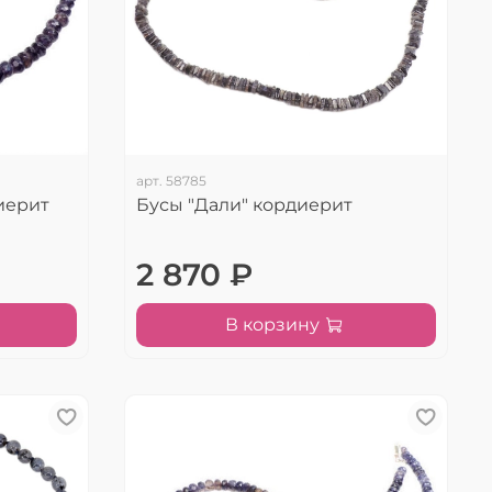
арт.
58785
иерит
Бусы "Дали" кордиерит
2 870 ₽
В корзину