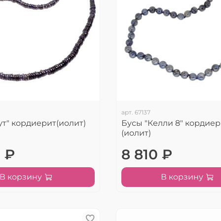
арт.
67137
ут" кордиерит(иолит)
Бусы "Келли 8" кордиер
(иолит)
 ₽
8 810 ₽
В корзину
В корзину