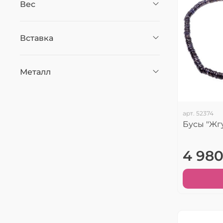
Вес
Вставка
Металл
арт.
52374
Бусы "Жг
4 980