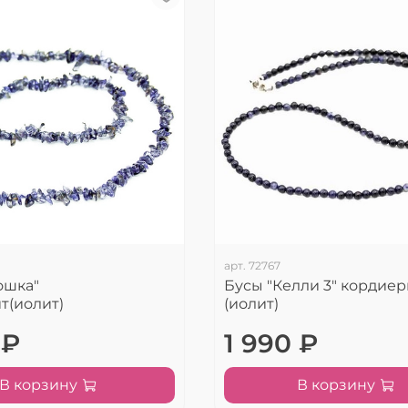
арт.
72767
ошка"
Бусы "Келли 3" кордиер
т(иолит)
(иолит)
 ₽
1 990 ₽
В корзину
В корзину