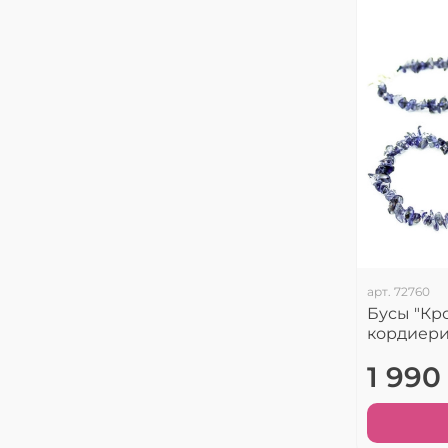
арт.
72760
Бусы "Кр
кордиери
1 990