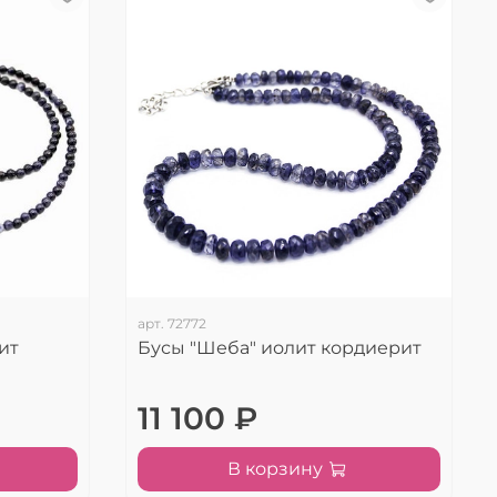
арт.
72772
ит
Бусы "Шеба" иолит кордиерит
11 100 ₽
В корзину