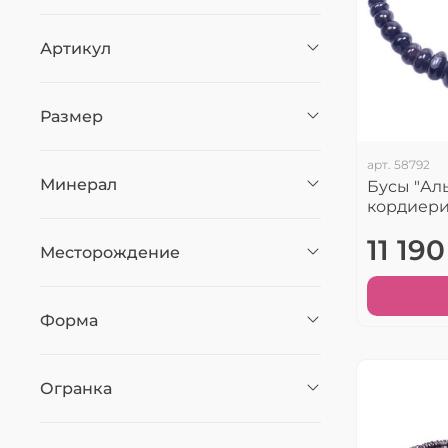
Артикул
Размер
арт.
58792
Минерал
Бусы "Ал
кордиери
11 190
Месторождение
Форма
Огранка