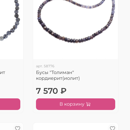
арт.
58776
ит
Бусы "Толиман"
кордиерит(иолит)
7 570 ₽
В корзину