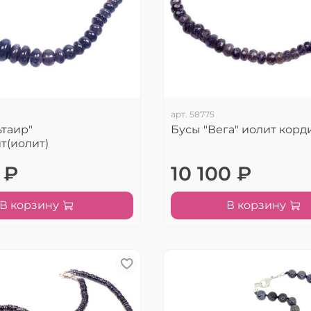
арт.
58775
ьтаир"
Бусы "Вега" иолит корд
т(иолит)
 ₽
10 100 ₽
В корзину
В корзину