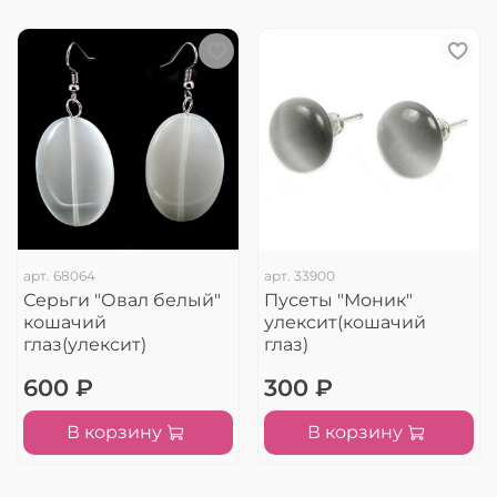
арт.
68064
арт.
33900
Серьги "Овал белый"
Пусеты "Моник"
кошачий
улексит(кошачий
глаз(улексит)
глаз)
600 ₽
300 ₽
В корзину
В корзину