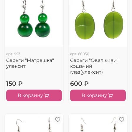
арт.
993
арт.
68056
Серьги "Матрешка"
Серьги "Овал киви"
улексит
кошачий
глаз(улексит)
150 ₽
600 ₽
В корзину
В корзину