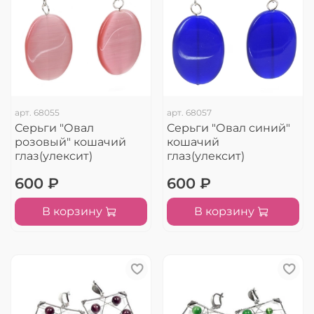
арт.
68055
арт.
68057
Серьги "Овал
Серьги "Овал синий"
розовый" кошачий
кошачий
глаз(улексит)
глаз(улексит)
600 ₽
600 ₽
В корзину
В корзину