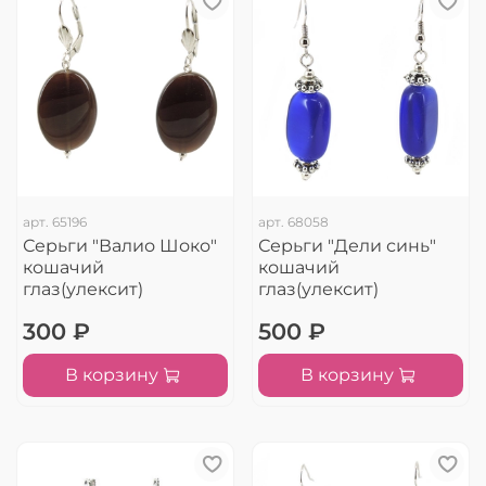
арт.
65196
арт.
68058
Серьги "Валио Шоко"
Серьги "Дели синь"
кошачий
кошачий
глаз(улексит)
глаз(улексит)
300 ₽
500 ₽
В корзину
В корзину