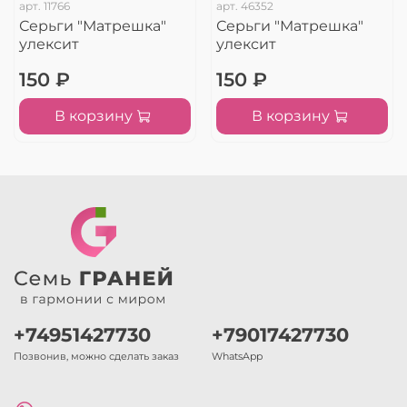
арт.
11766
арт.
46352
Серьги "Матрешка"
Серьги "Матрешка"
улексит
улексит
150 ₽
150 ₽
В корзину
В корзину
+74951427730
+79017427730
Позвонив, можно сделать заказ
WhatsApp