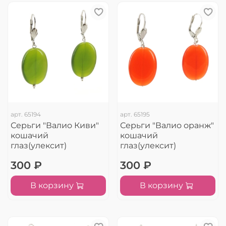
арт.
65194
арт.
65195
Серьги "Валио Киви"
Серьги "Валио оранж"
кошачий
кошачий
глаз(улексит)
глаз(улексит)
300 ₽
300 ₽
В корзину
В корзину