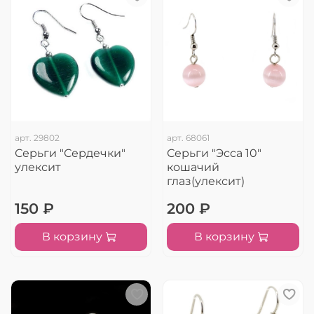
арт.
29802
арт.
68061
Серьги "Сердечки"
Серьги "Эсса 10"
улексит
кошачий
глаз(улексит)
150 ₽
200 ₽
В корзину
В корзину