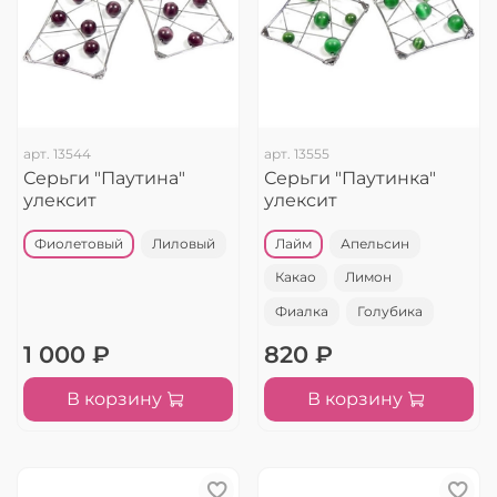
арт.
13544
арт.
13555
Серьги "Паутина"
Серьги "Паутинка"
улексит
улексит
Фиолетовый
Лиловый
Лайм
Апельсин
Какао
Лимон
Фиалка
Голубика
1 000 ₽
820 ₽
В корзину
В корзину