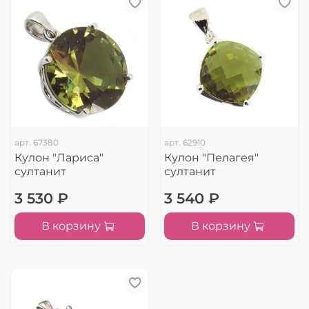
арт.
67380
арт.
62910
Кулон "Лариса"
Кулон "Пелагея"
султанит
султанит
3 530 ₽
3 540 ₽
В корзину
В корзину