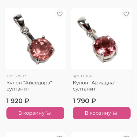
арт.
57807
арт.
60104
Кулон "Айседора"
Кулон "Ариадна"
султанит
султанит
1 920 ₽
1 790 ₽
В корзину
В корзину