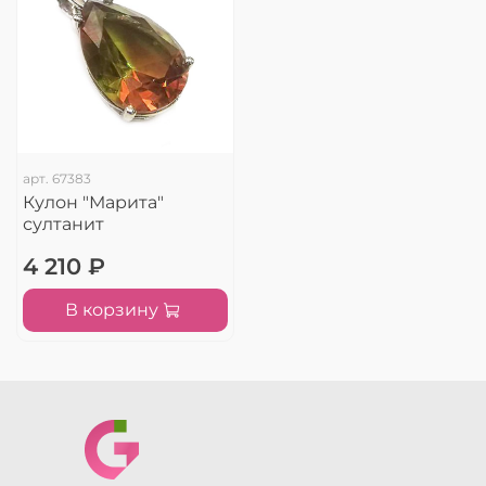
арт.
67383
Кулон "Марита"
султанит
4 210 ₽
В корзину