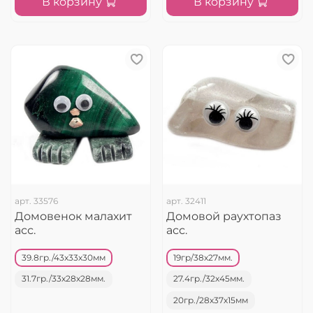
В корзину
В корзину
арт.
33576
арт.
32411
Домовенок малахит
Домовой раухтопаз
асс.
асс.
39.8гр./43х33х30мм
19гр/38х27мм.
31.7гр./33х28х28мм.
27.4гр./32х45мм.
20гр./28х37х15мм