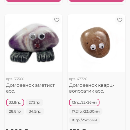
арт.
33560
арт.
47726
Домовенок аметист
Домовенок кварц-
асс.
волосатик асс.
33.8гр.
27.2гр.
13гр./22х26мм
28.8гр.
34.5гр.
17.2гр./23х30мм
18гр./25х33мм