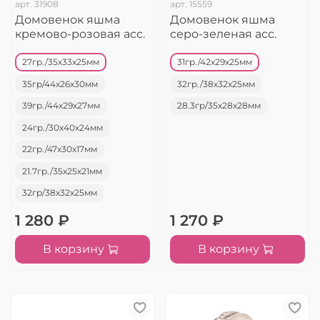
арт.
31908
арт.
15559
Домовенок яшма
Домовенок яшма
кремово-розовая асс.
серо-зеленая асс.
27гр./35х33х25мм
31гр./42х29х25мм
35гр/44х26х30мм
32гр./38х32х25мм
39гр./44х29х27мм
28.3гр/35х28х28мм
24гр./30х40х24мм
22гр./47х30х17мм
21.7гр./35х25х21мм
32гр/38х32х25мм
1 280 ₽
1 270 ₽
В корзину
В корзину