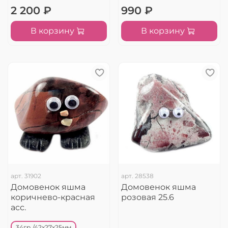
2 200 ₽
990 ₽
В корзину
В корзину
арт.
31902
арт.
28538
Домовенок яшма
Домовенок яшма
коричнево-красная
розовая 25.6
асс.
34гр./42х27х25мм