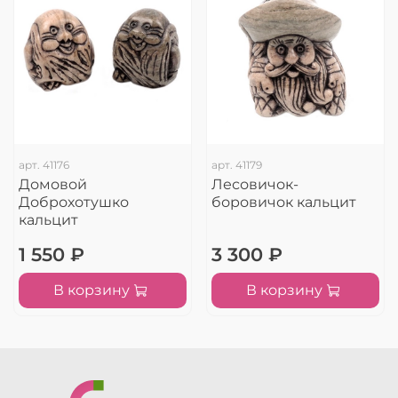
арт.
41176
арт.
41179
Домовой
Лесовичок-
Доброхотушко
боровичок кальцит
кальцит
1 550 ₽
3 300 ₽
В корзину
В корзину