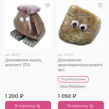
арт.
64732
арт.
32425
Домовенок яшма,
Домовенок
аметист 37.0
авантюрин(мусковит)
асс.
27гр/31х30х20мм.
20гр./31х31х10мм
1 200 ₽
1 050 ₽
В корзину
В корзину