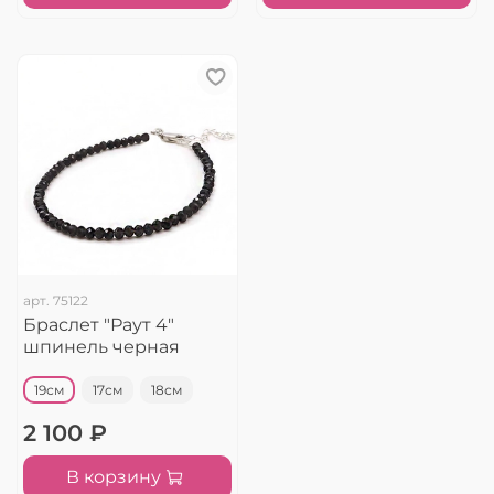
арт.
75122
Браслет "Раут 4"
шпинель черная
19см
17см
18см
2 100 ₽
В корзину