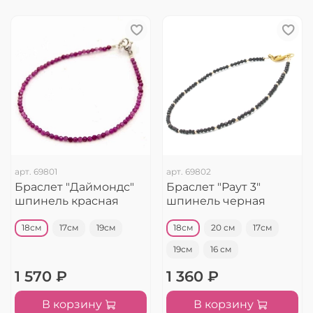
арт.
69801
арт.
69802
Браслет "Даймондс"
Браслет "Раут 3"
шпинель красная
шпинель черная
18см
17см
19см
18см
20 см
17см
19см
16 см
1 570 ₽
1 360 ₽
В корзину
В корзину