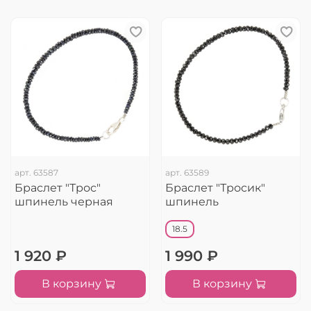
арт.
63587
арт.
63589
Браслет "Трос"
Браслет "Тросик"
шпинель черная
шпинель
18.5
1 920 ₽
1 990 ₽
В корзину
В корзину