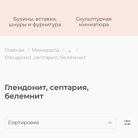
Бусины, вставки,
Скульптурная
шнуры и фурнитура
миниатюра
Главная
Минералы
...
Глендонит, септария, белемнит
Глендонит, септария,
белемнит