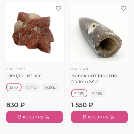
арт.
53073
арт.
71490
Глендонит асс.
Белемнит (чертов
палец) 54.2
22гр.
8.7гр.
14.9гр.
71490
71489
830 ₽
1 550 ₽
В корзину
В корзину