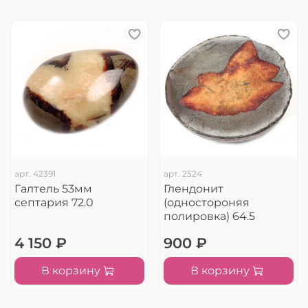
арт.
42391
арт.
2524
Галтель 53мм
Глендонит
септария 72.0
(одностороняя
полировка) 64.5
4 150 ₽
900 ₽
В корзину
В корзину