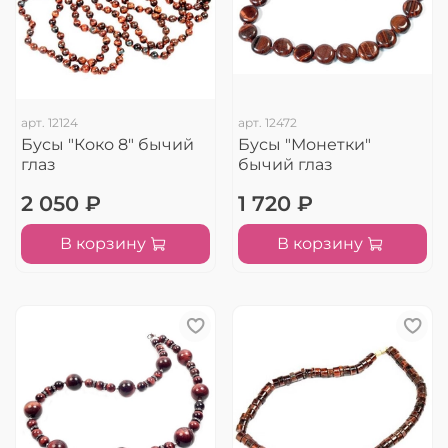
арт.
12124
арт.
12472
Бусы "Коко 8" бычий
Бусы "Монетки"
глаз
бычий глаз
2 050 ₽
1 720 ₽
В корзину
В корзину