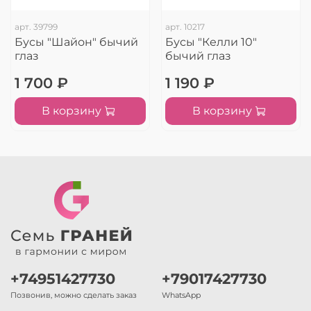
арт.
39799
арт.
10217
Бусы "Шайон" бычий
Бусы "Келли 10"
глаз
бычий глаз
1 700 ₽
1 190 ₽
В корзину
В корзину
+74951427730
+79017427730
Позвонив, можно сделать заказ
WhatsApp