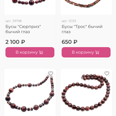
арт.
39798
арт.
12133
Бусы "Сюрприз"
Бусы "Трос" бычий
бычий глаз
глаз
2 100 ₽
650 ₽
В корзину
В корзину