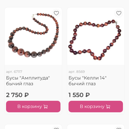
арт.
67117
арт.
8569
Бусы "Амплитуда"
Бусы "Келли 14"
бычий глаз
бычий глаз
2 750 ₽
1 550 ₽
В корзину
В корзину