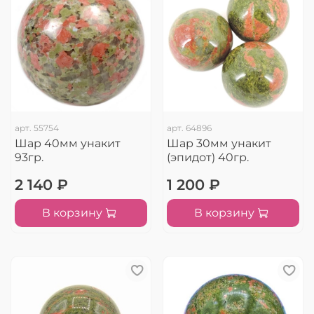
арт.
55754
арт.
64896
Шар 40мм унакит
Шар 30мм унакит
93гр.
(эпидот) 40гр.
2 140 ₽
1 200 ₽
В корзину
В корзину