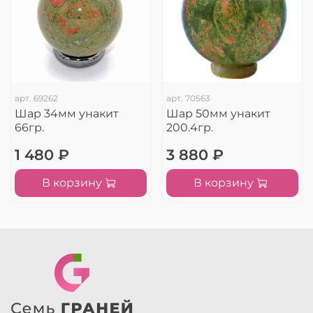
арт.
69262
арт.
70563
Шар 34мм унакит
Шар 50мм унакит
66гр.
200.4гр.
1 480 ₽
3 880 ₽
В корзину
В корзину