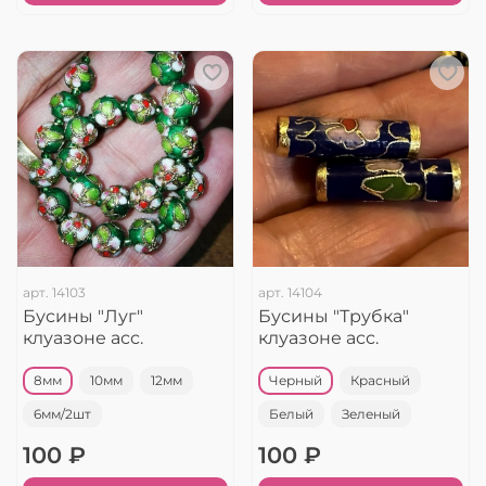
арт.
14103
арт.
14104
Бусины "Луг"
Бусины "Трубка"
клуазоне асс.
клуазоне асс.
8мм
10мм
12мм
Черный
Красный
6мм/2шт
Белый
Зеленый
100 ₽
100 ₽