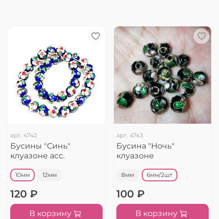
арт.
4742
арт.
4743
Бусины "Синь"
Бусина "Ночь"
клуазоне асс.
клуазоне
10мм
12мм
8мм
6мм/2шт
120 ₽
100 ₽
В корзину
В корзину