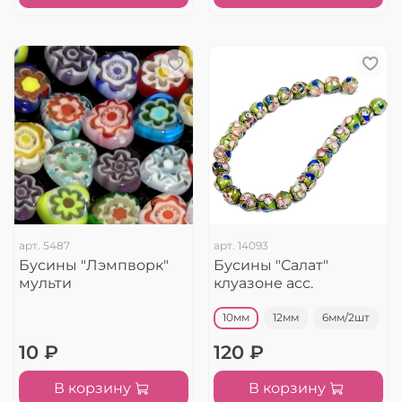
арт.
5487
арт.
14093
Бусины "Лэмпворк"
Бусины "Салат"
мульти
клуазоне асс.
10мм
12мм
6мм/2шт
10 ₽
120 ₽
В корзину
В корзину