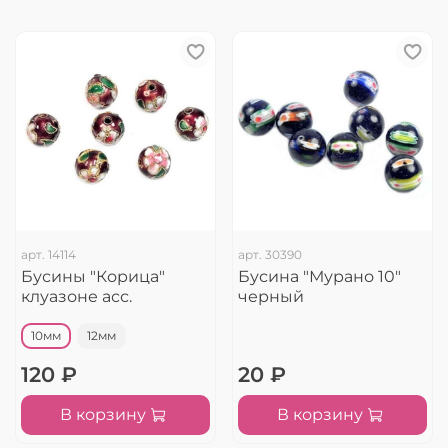
арт.
14114
арт.
30390
Бусины "Корица"
Бусина "Мурано 10"
клуазоне асс.
черный
10мм
12мм
120 ₽
20 ₽
В корзину
В корзину