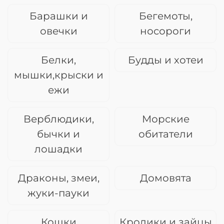
Барашки и
Бегемоты,
овечки
носороги
Белки,
Будды и хотеи
мышки,крыски и
ежи
Верблюдики,
Морские
бычки и
обитатели
лошадки
Драконы, змеи,
Домовята
жуки-пауки
Кошки
Кролики и зайцы