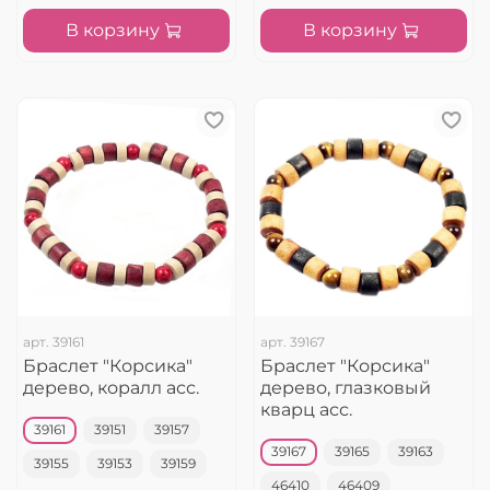
В корзину
В корзину
арт.
39161
арт.
39167
Браслет "Корсика"
Браслет "Корсика"
дерево, коралл асс.
дерево, глазковый
кварц асс.
39161
39151
39157
39167
39165
39163
39155
39153
39159
46410
46409