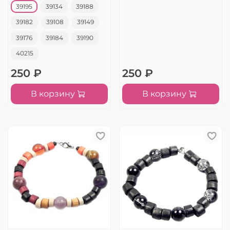
39195
39134
39188
39182
39108
39149
39176
39184
39190
40215
250 ₽
250 ₽
В корзину
В корзину