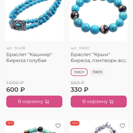
арт.
30498
арт.
39820
Браслет "Кашмир"
Браслет "Крым"
бирюза голубая
бирюза, лэмпворк асс.
39820
39819
1 000 ₽
660 ₽
600 ₽
330 ₽
В корзину
В корзину
-91%
-50%