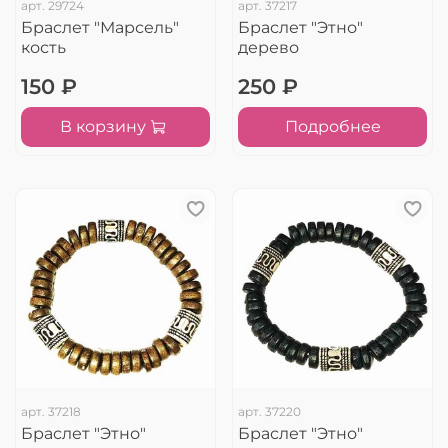
арт.
29724
арт.
37217
Браслет "Марсель"
Браслет "Этно"
кость
дерево
150 ₽
250 ₽
В корзину
Подробнее
арт.
37218
арт.
37220
Браслет "Этно"
Браслет "Этно"