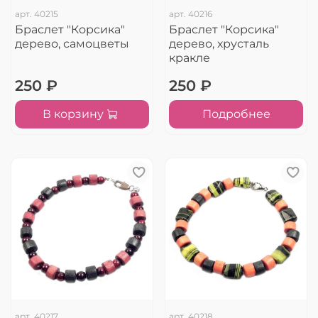
арт.
40215
арт.
40216
Браслет "Корсика"
Браслет "Корсика"
дерево, самоцветы
дерево, хрусталь
кракле
250 ₽
250 ₽
В корзину
Подробнее
арт.
40217
арт.
40218