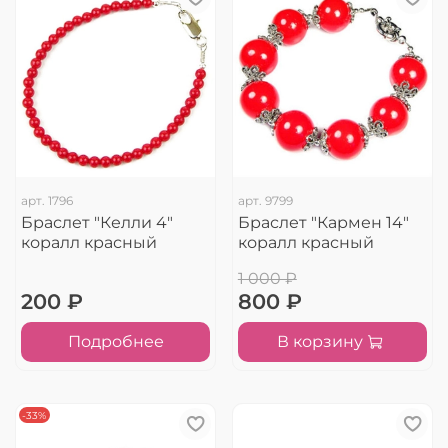
арт.
1796
арт.
9799
Браслет "Келли 4"
Браслет "Кармен 14"
коралл красный
коралл красный
1 000 ₽
200 ₽
800 ₽
Подробнее
В корзину
-33%