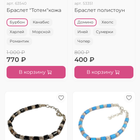
арт.
63540
арт.
53351
Браслет "Тотем"кожа
Браслет полистоун
Бурбон
Канабис
Домино
Хеопс
Харлей
Морской
Иней
Сумерки
Романтик
Чопер
1 000 ₽
800 ₽
770 ₽
400 ₽
В корзину
В корзину