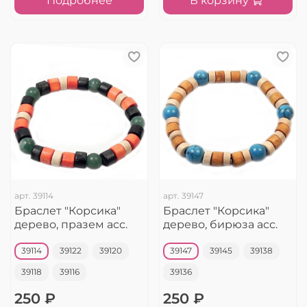
Подробнее
В корзину
арт.
39114
арт.
39147
Браслет "Корсика"
Браслет "Корсика"
дерево, празем асс.
дерево, бирюза асс.
39114
39122
39120
39147
39145
39138
39118
39116
39136
250 ₽
250 ₽