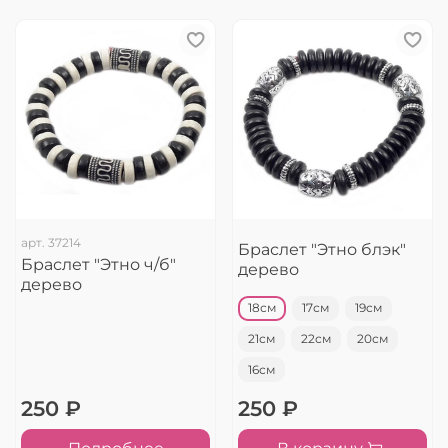
арт.
37214
Браслет "Этно блэк"
Браслет "Этно ч/б"
дерево
дерево
18см
17см
19см
21см
22см
20см
16см
250 ₽
250 ₽