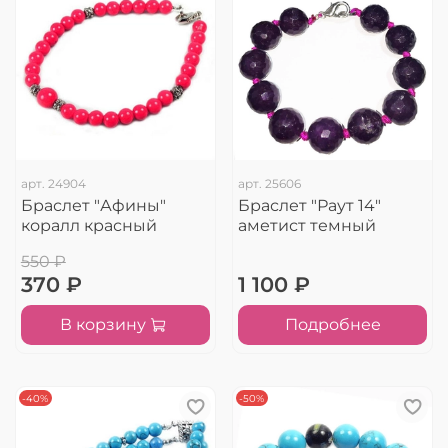
арт.
24904
арт.
25606
Браслет "Афины"
Браслет "Раут 14"
коралл красный
аметист темный
550 ₽
370 ₽
1 100 ₽
В корзину
Подробнее
-40%
-50%