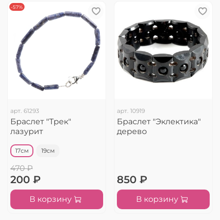
-57%
арт.
61293
арт.
10919
Браслет "Трек"
Браслет "Эклектика"
лазурит
дерево
17см
19см
470 ₽
200 ₽
850 ₽
В корзину
В корзину