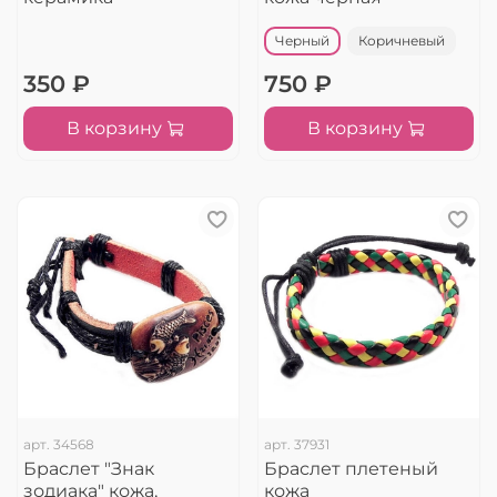
Черный
Коричневый
350 ₽
750 ₽
В корзину
В корзину
арт.
34568
арт.
37931
Браслет "Знак
Браслет плетеный
зодиака" кожа,
кожа