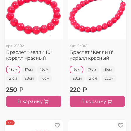
арт.
21802
арт.
24901
Браслет "Келли 10"
Браслет "Келли 8"
коралл красный
коралл красный
18см
17см
19см
19см
17см
18см
21см
20см
16см
20см
21см
22см
250 ₽
220 ₽
В корзину
В корзину
-33%