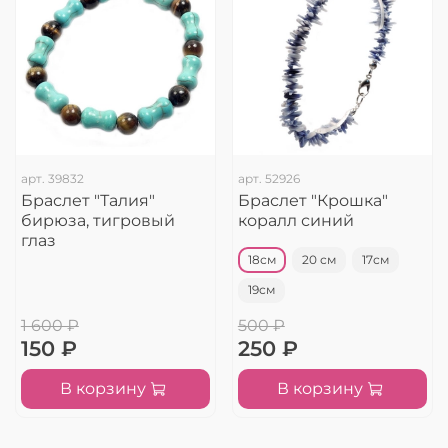
арт.
39832
арт.
52926
Браслет "Талия"
Браслет "Крошка"
бирюза, тигровый
коралл синий
глаз
18см
20 см
17см
19см
1 600 ₽
500 ₽
150 ₽
250 ₽
В корзину
В корзину