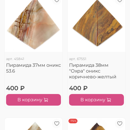
арт.
45841
арт.
67551
Пирамида 37мм оникс
Пирамида 38мм
53.6
"Охра" оникс
коричнево-желтый
400 ₽
400 ₽
В корзину
В корзину
-75%