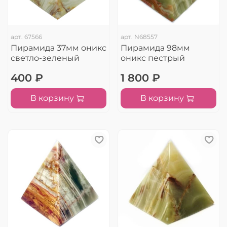
арт.
67566
арт.
N68557
Пирамида 37мм оникс
Пирамида 98мм
светло-зеленый
оникс пестрый
400 ₽
1 800 ₽
В корзину
В корзину