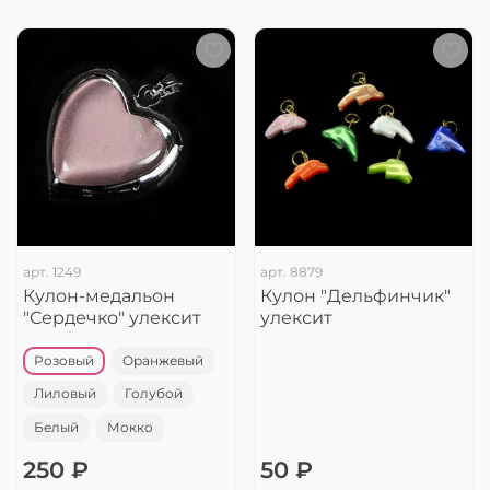
арт.
1249
арт.
8879
Кулон-медальон
Кулон "Дельфинчик"
"Сердечко" улексит
улексит
Розовый
Оранжевый
Лиловый
Голубой
Белый
Мокко
250 ₽
50 ₽