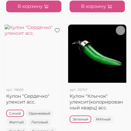
В корзину
В корзину
арт.
19669
арт.
26747
Кулон "Сердечко"
Кулон "Клычок"
улексит асс.
улексит(колорирован
ный кварц) асс.
Синий
Оранжевый
Зеленый
Мятный
Желтый
Лиловый