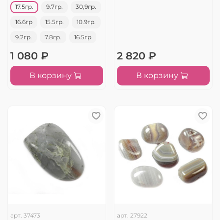
17.5гр.
9.7гр.
30,9гр.
16.6гр
15.5гр.
10.9гр.
9.2гр.
7.8гр.
16.5гр
1 080 ₽
2 820 ₽
В корзину
В корзину
арт.
37473
арт.
27922