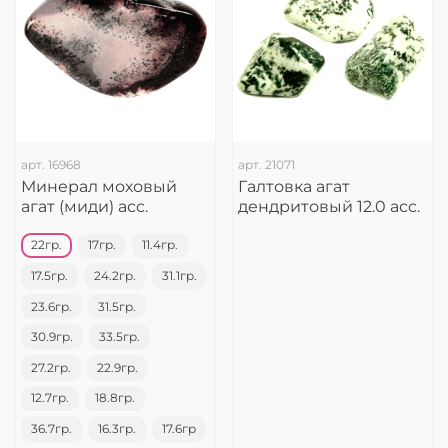
арт.
16968
арт.
21071
Минерал моховый
Галтовка агат
агат (миди) асс.
дендритовый 12.0 асс.
22гр.
17гр.
11.4гр.
17.5гр.
24.2гр.
31.1гр.
23.6гр.
31.5гр.
30.9гр.
33.5гр.
27.2гр.
22.9гр.
12.7гр.
18.8гр.
36.7гр.
16.3гр.
17.6гр