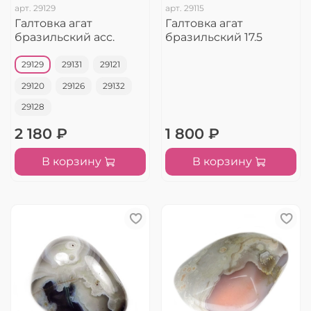
арт.
29129
арт.
29115
Галтовка агат
Галтовка агат
бразильский асс.
бразильский 17.5
29129
29131
29121
29120
29126
29132
29128
2 180 ₽
1 800 ₽
В корзину
В корзину