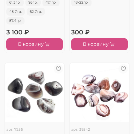
61,3гр.
95гр.
47.1гр.
18-22гр.
45,7гр.
62.7гр.
57.4гр.
3 100 ₽
300 ₽
В корзину
В корзину
арт.
7256
арт.
39342