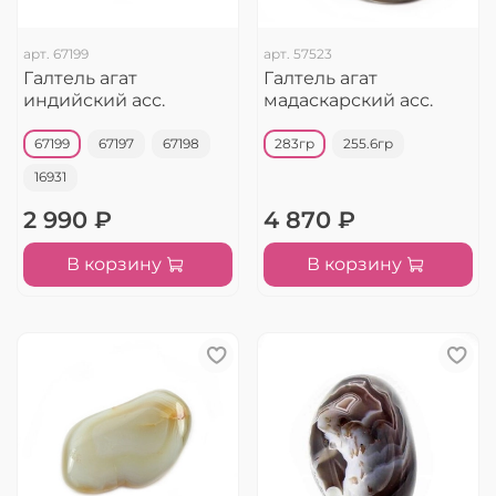
арт.
67199
арт.
57523
Галтель агат
Галтель агат
индийский асс.
мадаскарский асс.
67199
67197
67198
283гр
255.6гр
16931
2 990 ₽
4 870 ₽
В корзину
В корзину