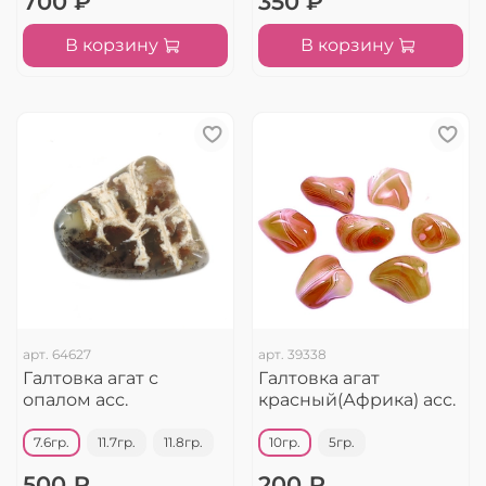
700 ₽
350 ₽
В корзину
В корзину
арт.
64627
арт.
39338
Галтовка агат с
Галтовка агат
опалом асс.
красный(Африка) асс.
7.6гр.
11.7гр.
11.8гр.
10гр.
5гр.
500 ₽
200 ₽