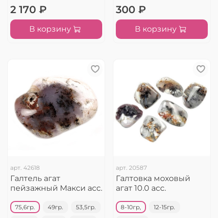
2 170 ₽
300 ₽
В корзину
В корзину
арт.
42618
арт.
20587
Галтель агат
Галтовка моховый
пейзажный Макси асс.
агат 10.0 асс.
75,6гр.
49гр.
53,5гр.
8-10гр,
12-15гр.