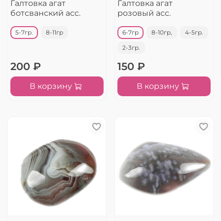
Галтовка агат
Галтовка агат
ботсванский асс.
розовый асс.
5-7гр.
8-11гр
6-7гр
8-10гр,
4-5гр.
2-3гр.
200 ₽
150 ₽
В корзину
В корзину