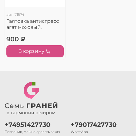
арт.
71574
Галтовка антистресс
агат моховый.
900 ₽
В корзину
+74951427730
+79017427730
Позвонив, можно сделать заказ
WhatsApp