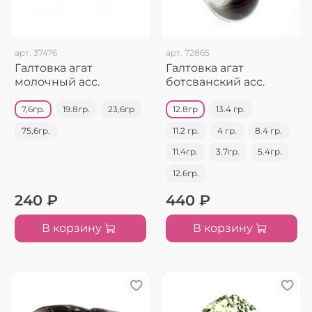
арт.
37476
арт.
72865
Галтовка агат
Галтовка агат
молочный асс.
ботсванский асс.
7,6гр.
19.8гр.
23,6гр
12.8гр
13.4 гр.
75,6гр.
11.2 гр.
4 гр.
8.4 гр.
11.4гр.
3.7гр.
5.4гр.
12.6гр.
240 ₽
440 ₽
В корзину
В корзину