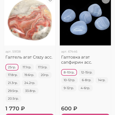
арт.
59138
арт.
67446
Галтель агат Crazy асс.
Галтовка агат
сапфирин асс.
25гр.
17.1гр.
17.5гр.
8-10гр,
12-15гр.
17.8гр.
19.6гр.
20гр.
10-12гр.
6-8гр.
14гр.
21.3гр.
24.2гр.
9-12гр.
4-6гр.
29.5гр.
33.8гр.
20.5гр.
1 770 ₽
600 ₽