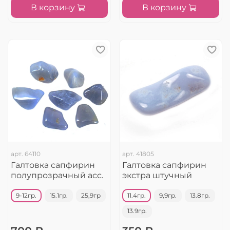
В корзину
В корзину
арт.
64110
арт.
41805
Галтовка сапфирин
Галтовка сапфирин
полупрозрачный асс.
экстра штучный
9-12гр.
15.1гр.
25,9гр
11.4гр.
9,9гр.
13.8гр.
13.9гр.