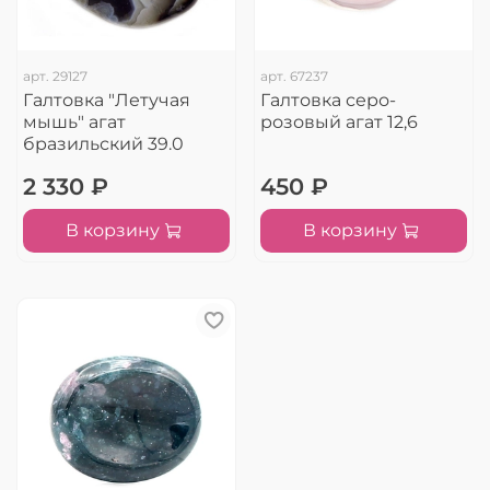
арт.
29127
арт.
67237
Галтовка "Летучая
Галтовка серо-
мышь" агат
розовый агат 12,6
бразильский 39.0
2 330 ₽
450 ₽
В корзину
В корзину