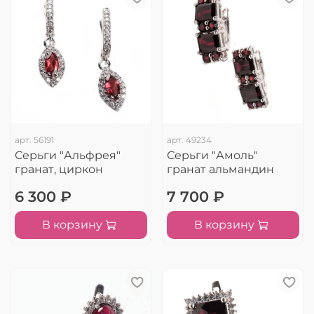
арт.
56191
арт.
49234
Серьги "Альфрея"
Серьги "Амоль"
гранат, циркон
гранат альмандин
6 300 ₽
7 700 ₽
В корзину
В корзину