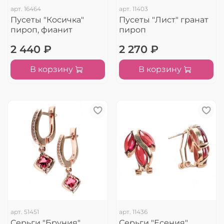
арт.
16464
арт.
11403
Пусеты "Косичка"
Пусеты "Лист" гранат
пироп, фианит
пироп
2 440 ₽
2 270 ₽
В корзину
В корзину
арт.
51451
арт.
11436
Серьги "Бруния"
Серьги "Есения"