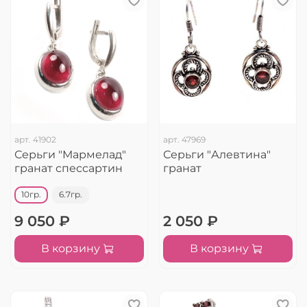
арт.
41902
арт.
47969
Серьги "Мармелад"
Серьги "Алевтина"
гранат спессартин
гранат
10гр.
6.7гр.
9 050 ₽
2 050 ₽
В корзину
В корзину