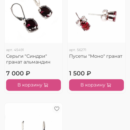
арт.
45491
арт.
56271
Серьги "Синдри"
Пусеты "Моно" гранат
гранат альмандин
7 000 ₽
1 500 ₽
В корзину
В корзину