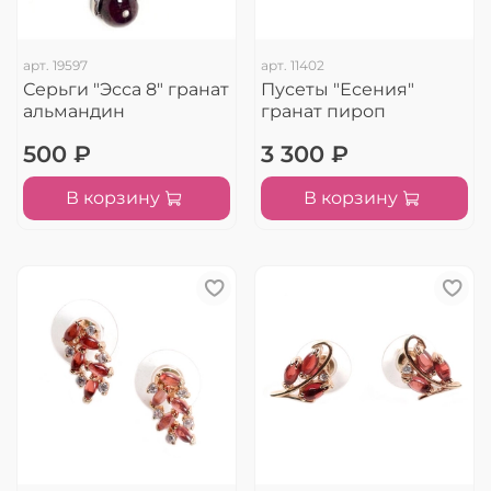
арт.
19597
арт.
11402
Серьги "Эсса 8" гранат
Пусеты "Есения"
альмандин
гранат пироп
500 ₽
3 300 ₽
В корзину
В корзину