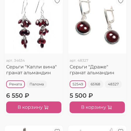
арт.
34634
арт.
48327
Серьги "Капли вина"
Серьги "Драже"
гранат альмандин
гранат альмандин
Рената
Палома
52549
65168
48327
6 550 ₽
5 500 ₽
В корзину
В корзину