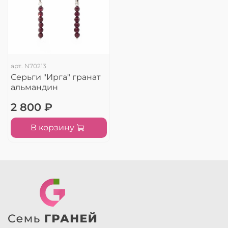
арт.
N70213
Серьги "Ирга" гранат
альмандин
2 800 ₽
В корзину