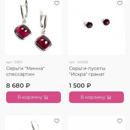
арт.
39611
арт.
40066
Серьги "Минна"
Серьги-пусеты
спессартин
"Искра" гранат
8 680 ₽
1 500 ₽
В корзину
В корзину