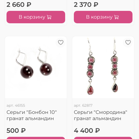
2 660 ₽
2 370 ₽
В корзину
В корзину
арт.
46155
арт.
62817
Серьги "Бонбон 10"
Серьги "Смородина"
гранат альмандин
гранат альмандин
500 ₽
4 400 ₽