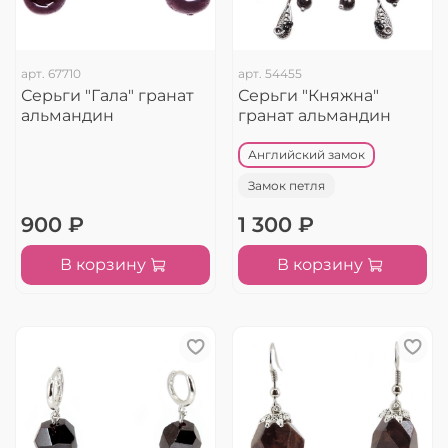
арт.
67710
арт.
54455
Серьги "Гала" гранат
Серьги "Княжна"
альмандин
гранат альмандин
Английский замок
Замок петля
900 ₽
1 300 ₽
В корзину
В корзину