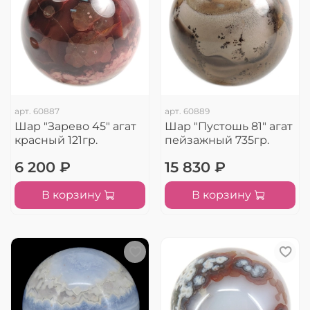
арт.
60887
арт.
60889
Шар "Зарево 45" агат
Шар "Пустошь 81" агат
красный 121гр.
пейзажный 735гр.
6 200 ₽
15 830 ₽
В корзину
В корзину