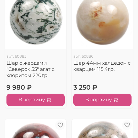
арт.
60885
арт.
60886
Шар с жеодами
Шар 44мм халцедон с
"Северок 55" агат с
кварцем 115.4гр.
хлоритом 220гр.
9 980 ₽
3 250 ₽
В корзину
В корзину