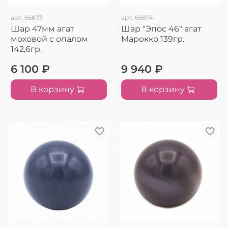
арт.
66873
арт.
66874
Шар 47мм агат
Шар "Эпос 46" агат
моховой с опалом
Марокко 139гр.
142,6гр.
6 100 ₽
9 940 ₽
В корзину
В корзину