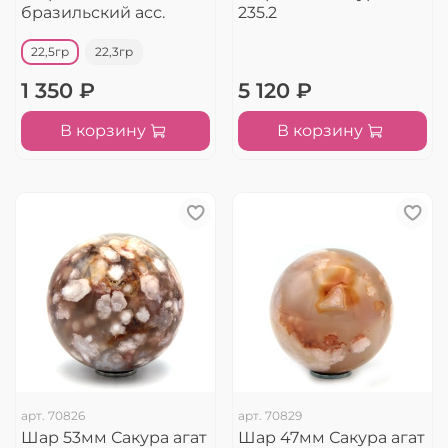
бразильский асс.
235.2
22,5гр
22,3гр
1 350 ₽
5 120 ₽
В корзину
В корзину
арт.
70826
арт.
70829
Шар 53мм Сакура агат
Шар 47мм Сакура агат