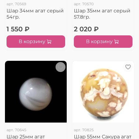
арт.
70569
арт.
70570
Шар 34мм агат серый
Шар 35мм агат серый
54гр.
57.8гр.
1 550 ₽
2 020 ₽
В корзину
В корзину
арт.
70645
арт.
70825
Шар 25мм агат
Шар 55мм Сакура агат