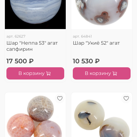
арт.
62627
арт.
64841
Шар "Неппа 53" агат
Шар "Укиё 52" агат
сапфирин
17 500 ₽
10 530 ₽
В корзину
В корзину