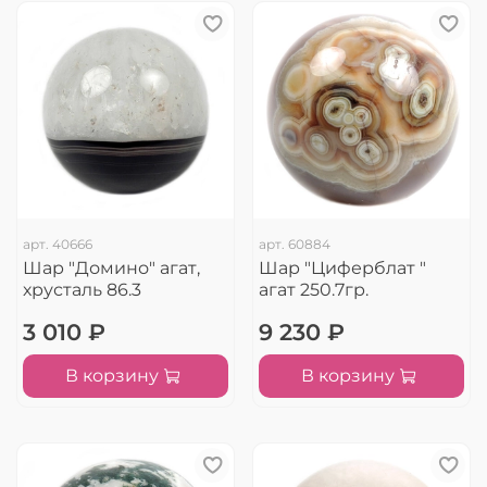
арт.
40666
арт.
60884
Шар "Домино" агат,
Шар "Циферблат "
хрусталь 86.3
агат 250.7гр.
3 010 ₽
9 230 ₽
В корзину
В корзину