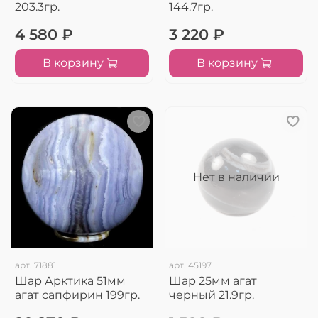
203.3гр.
144.7гр.
4 580 ₽
3 220 ₽
В корзину
В корзину
Нет в наличии
арт.
71881
арт.
45197
Шар Арктика 51мм
Шар 25мм агат
агат сапфирин 199гр.
черный 21.9гр.