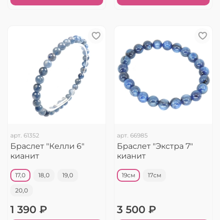
арт.
61352
арт.
66985
Браслет "Келли 6"
Браслет "Экстра 7"
кианит
кианит
17,0
18,0
19,0
19см
17см
20,0
1 390 ₽
3 500 ₽