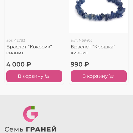
арт.
42783
арт.
N69403
Браслет "Кокосик"
Браслет "Крошка"
кианит
кианит
4 000 ₽
990 ₽
В корзину
В корзину