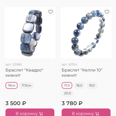
арт.
53986
арт.
61354
Браслет "Квадро"
Браслет "Келли 10"
кианит
кианит
19см
17.5см
17,0
18,0
19,0
20,0
3 500 ₽
3 780 ₽
В корзину
В корзину