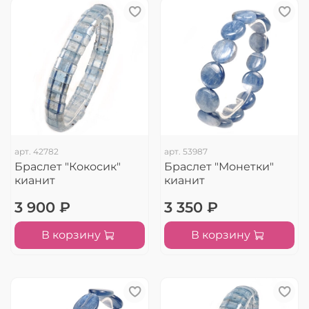
арт.
42782
арт.
53987
Браслет "Кокосик"
Браслет "Монетки"
кианит
кианит
3 900 ₽
3 350 ₽
В корзину
В корзину