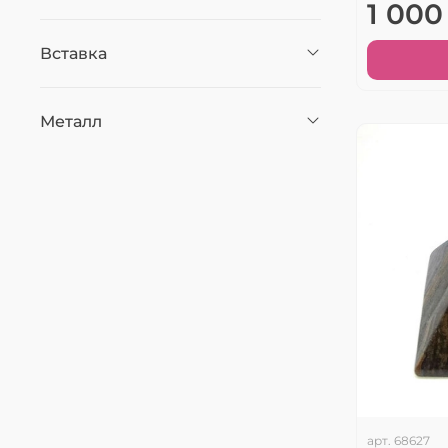
1 000
Вставка
Металл
арт.
68627