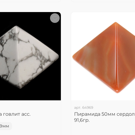
арт.
64969
 говлит асс.
Пирамида 50мм сердол
91,6гр.
39мм