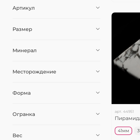
Артикул
Размер
Минерал
Месторождение
Форма
арт.
44951
Огранка
Пирамида
41мм
Вес