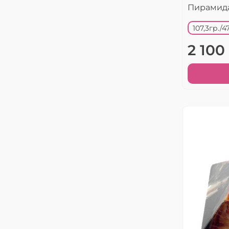
Пирамида
107,3гр./
2 100