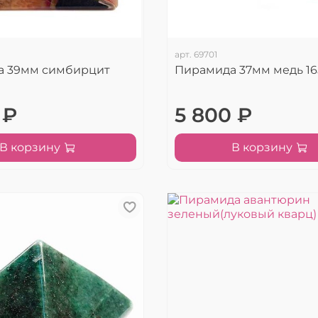
арт.
69701
а 39мм симбирцит
Пирамида 37мм медь 165
 ₽
5 800 ₽
В корзину
В корзину