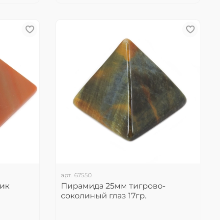
арт.
67550
ик
Пирамида 25мм тигрово-
соколиный глаз 17гр.