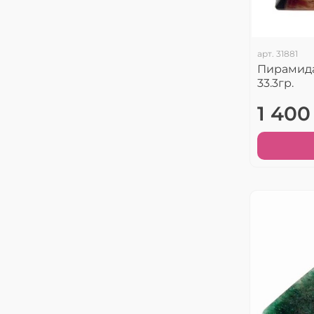
арт.
31881
Пирамид
33.3гр.
1 400