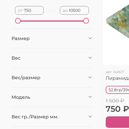
—
от
до
Размер
Вес
арт.
64827
Вес/размер
Пирамида
52.8гр/3
Модель
1 500 ₽
750 ₽
Вес гр./Размер мм.