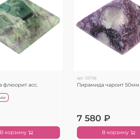
арт.
55738
 флюорит асс.
Пирамида чароит 50мм
9мм
7 580 ₽
В корзину
В корзину