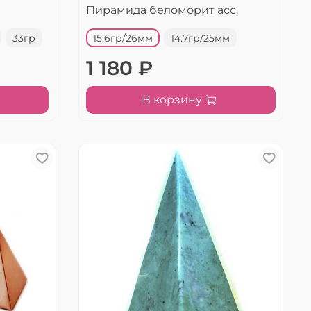
Пирамида беломорит асс.
33гр
15,6гр/26мм
14.7гр/25мм
1 180 ₽
В корзину