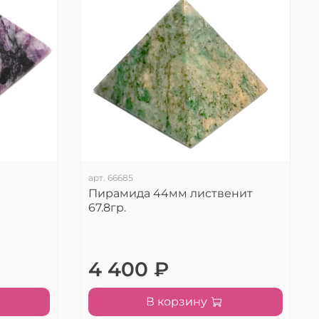
арт.
66685
Пирамида 44мм лиственит
67.8гр.
4 400 ₽
В корзину