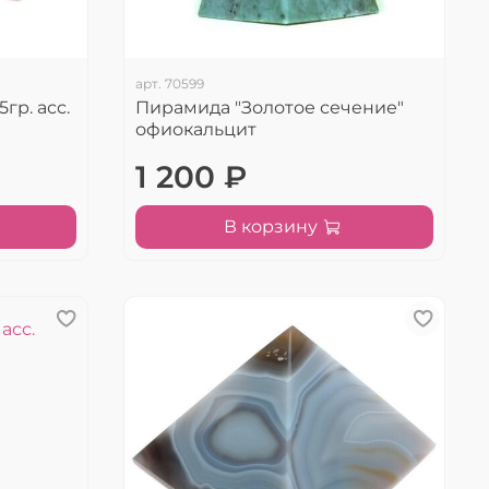
арт.
70599
гр. асс.
Пирамида "Золотое сечение"
офиокальцит
1 200 ₽
В корзину