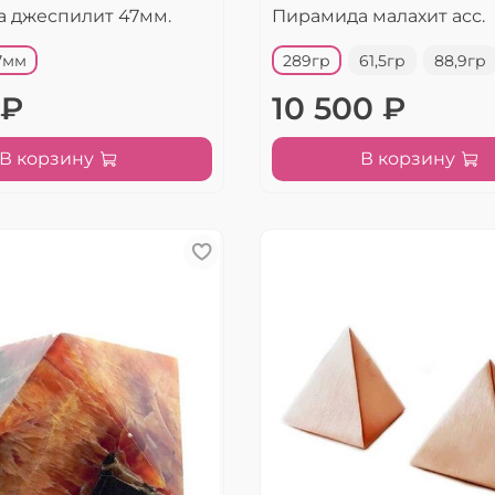
 джеспилит 47мм.
Пирамида малахит асс.
47мм
289гр
61,5гр
88,9гр
 ₽
10 500 ₽
В корзину
В корзину