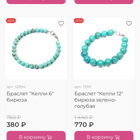
-50%
-47%
арт.
12894
арт.
13911
Браслет "Келли 6"
Браслет "Келли 12"
бирюза
бирюза зелено-
голубая
760 ₽
1 440 ₽
380 ₽
770 ₽
В корзину
В корзину