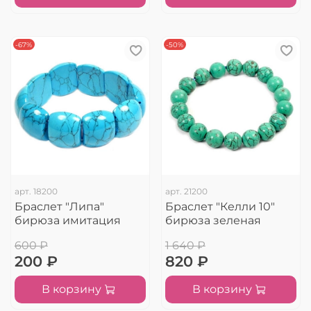
-67%
-50%
арт.
18200
арт.
21200
Браслет "Липа"
Браслет "Келли 10"
бирюза имитация
бирюза зеленая
600 ₽
1 640 ₽
200 ₽
820 ₽
В корзину
В корзину