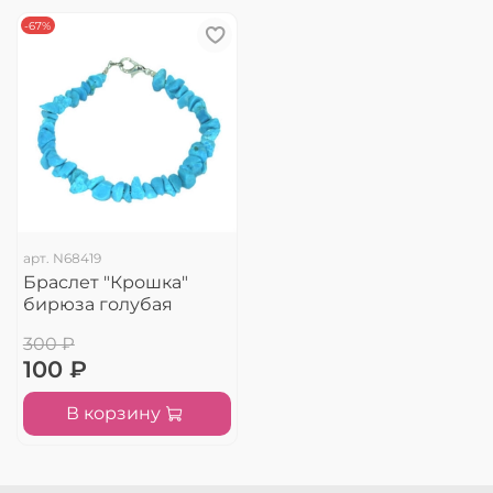
-67%
арт.
N68419
Браслет "Крошка"
бирюза голубая
300 ₽
100 ₽
В корзину