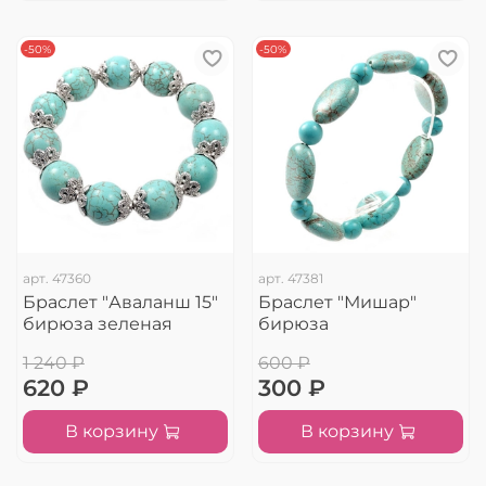
-50%
-50%
арт.
47360
арт.
47381
Браслет "Аваланш 15"
Браслет "Мишар"
бирюза зеленая
бирюза
1 240 ₽
600 ₽
620 ₽
300 ₽
В корзину
В корзину