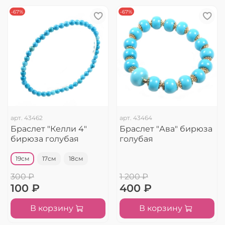
-67%
-67%
арт.
43462
арт.
43464
Браслет "Келли 4"
Браслет "Ава" бирюза
бирюза голубая
голубая
19см
17см
18см
300 ₽
1 200 ₽
100 ₽
400 ₽
В корзину
В корзину