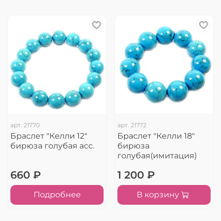
арт.
21770
арт.
21772
Браслет "Келли 12"
Браслет "Келли 18"
бирюза голубая асс.
бирюза
голубая(имитация)
660 ₽
1 200 ₽
Подробнее
В корзину