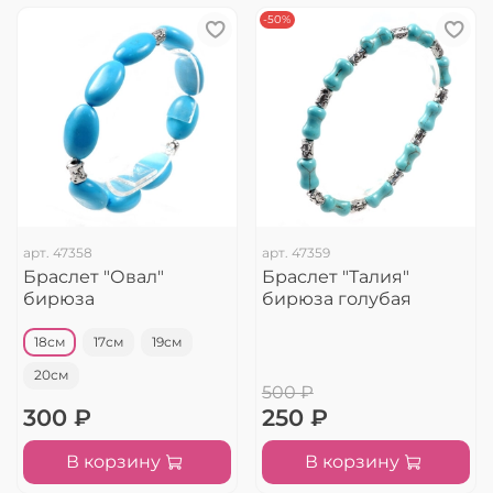
-50%
арт.
47358
арт.
47359
Браслет "Овал"
Браслет "Талия"
бирюза
бирюза голубая
18см
17см
19см
20см
500 ₽
300 ₽
250 ₽
В корзину
В корзину