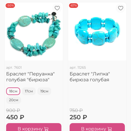
-50%
-67%
арт.
7601
арт.
11265
Браслет "Перуанка"
Браслет "Липка"
голубая "бирюза"
бирюза голубая
18см
17см
19см
20см
900 ₽
750 ₽
450 ₽
250 ₽
В корзину
В корзину