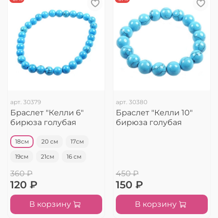
арт.
30379
арт.
30380
Браслет "Келли 6"
Браслет "Келли 10"
бирюза голубая
бирюза голубая
18см
20 см
17см
19см
21см
16 см
360 ₽
450 ₽
120 ₽
150 ₽
В корзину
В корзину