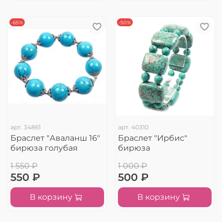
-65%
-50%
арт.
34861
арт.
40310
Браслет "Аваланш 16"
Браслет "Ирбис"
бирюза голубая
бирюза
1 550 ₽
1 000 ₽
550 ₽
500 ₽
В корзину
В корзину