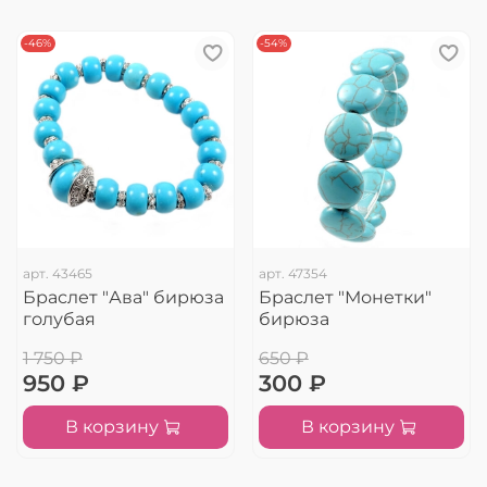
-46%
-54%
арт.
43465
арт.
47354
Браслет "Ава" бирюза
Браслет "Монетки"
голубая
бирюза
1 750 ₽
650 ₽
950 ₽
300 ₽
В корзину
В корзину