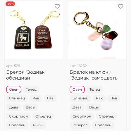
-50%
арт.
529
арт.
16252
Брелок "Зодиак"
Брелок на ключи
обсидиан
"Зодиак" самоцветы
Овен
Телец
Овен
Телец
Близнец
Рак
Лев
Близнец
Рак
Лев
Дева
Весы
Дева
Весы
Скорпион
Стрелец
Скорпион
Стрелец
Водолей
Рыбы
Козерог
Водолей