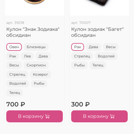
арт.
39218
арт.
70007
Кулон "Знак Зодиака"
Кулон зодиак "Багет"
обсидиан
обсидиан
Овен
Близнецы
Рак
Дева
Весы
Рак
Лев
Дева
Стрелец
Водолей
Весы
Скорпион
Рыбы
Телец
Стрелец
Козерог
Водолей
Рыбы
Телец
700 ₽
300 ₽
В корзину
В корзину