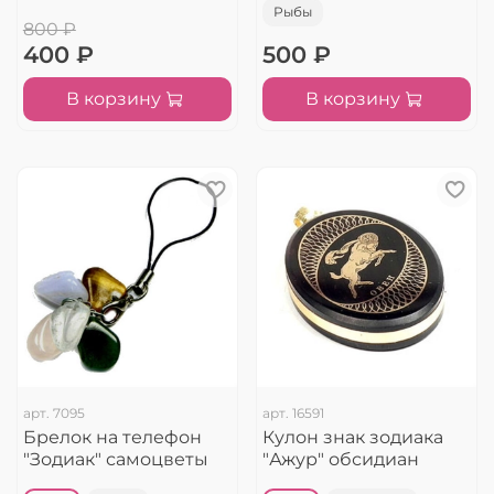
Рыбы
800 ₽
400 ₽
500 ₽
В корзину
В корзину
арт.
7095
арт.
16591
Брелок на телефон
Кулон знак зодиака
"Зодиак" самоцветы
"Ажур" обсидиан