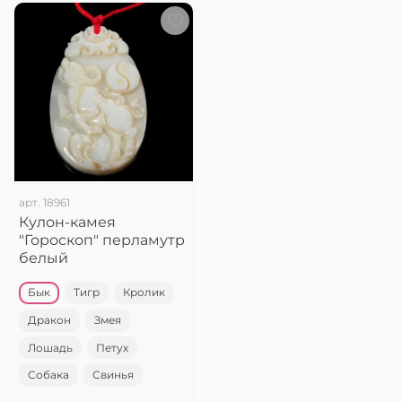
арт.
18961
Кулон-камея
"Гороскоп" перламутр
белый
Бык
Тигр
Кролик
Дракон
Змея
Лошадь
Петух
Собака
Свинья