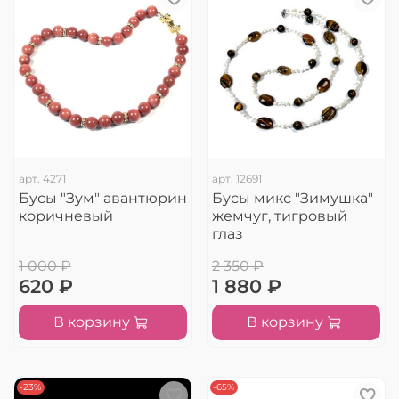
арт.
4271
арт.
12691
Бусы "Зум" авантюрин
Бусы микс "Зимушка"
коричневый
жемчуг, тигровый
глаз
1 000 ₽
2 350 ₽
620 ₽
1 880 ₽
В корзину
В корзину
-23%
-65%