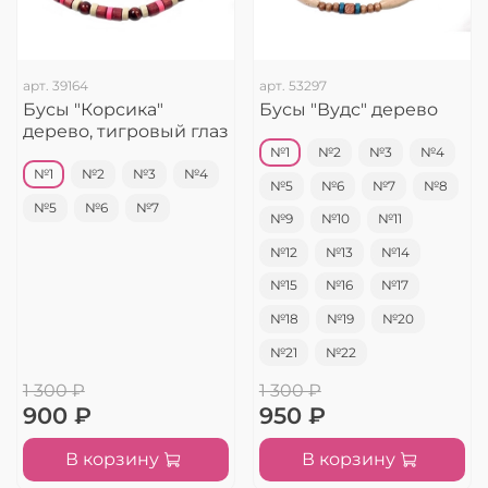
арт.
39164
арт.
53297
Бусы "Корсика"
Бусы "Вудс" дерево
дерево, тигровый глаз
№1
№2
№3
№4
№1
№2
№3
№4
№5
№6
№7
№8
№5
№6
№7
№9
№10
№11
№12
№13
№14
№15
№16
№17
№18
№19
№20
№21
№22
1 300 ₽
1 300 ₽
900 ₽
950 ₽
В корзину
В корзину