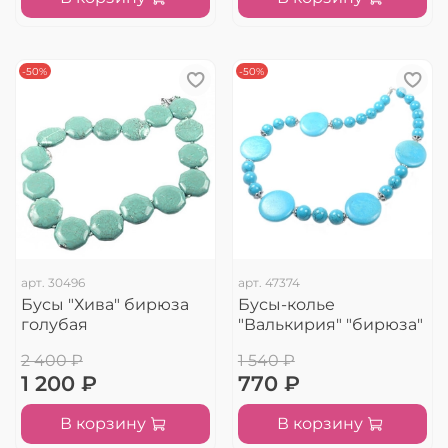
-50%
-50%
арт.
30496
арт.
47374
Бусы "Хива" бирюза
Бусы-колье
голубая
"Валькирия" "бирюза"
2 400 ₽
1 540 ₽
1 200 ₽
770 ₽
В корзину
В корзину