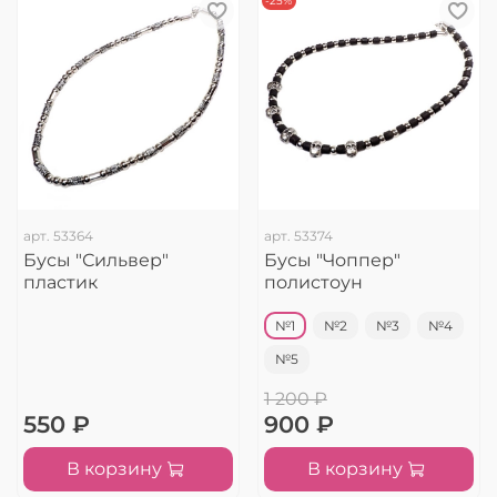
-25%
арт.
53364
арт.
53374
Бусы "Сильвер"
Бусы "Чоппер"
пластик
полистоун
№1
№2
№3
№4
№5
1 200 ₽
550 ₽
900 ₽
В корзину
В корзину