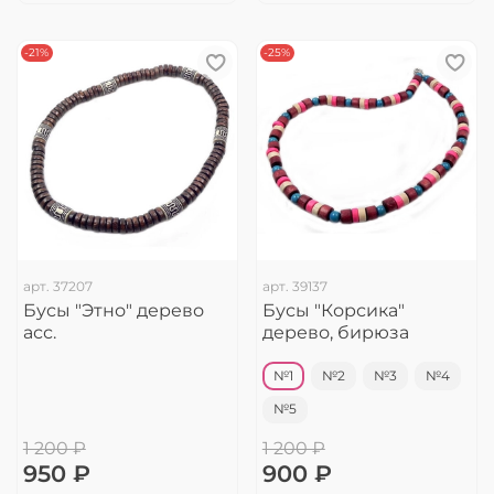
-21%
-25%
арт.
37207
арт.
39137
Бусы "Этно" дерево
Бусы "Корсика"
асс.
дерево, бирюза
№1
№2
№3
№4
№5
1 200 ₽
1 200 ₽
950 ₽
900 ₽