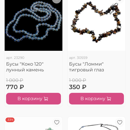
арт.
23290
арт.
30559
Бусы "Коко 120"
Бусы "Ломми"
лунный камень
тигровый глаз
1 000 ₽
1 000 ₽
770 ₽
350 ₽
В корзину
В корзину
-33%