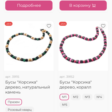
Подробнее
В корзину
-25%
-25%
арт.
39115
арт.
39152
Бусы "Корсика"
Бусы "Корсика"
дерево, натуральный
дерево, коралл
камень
№1
№2
№3
№4
Празем
№5
Розовый кварц