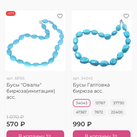
-47%
арт.
68165
арт.
34043
Бусы "Овалы"
Бусы Галтовка
бирюза(имитация)
бирюза асс.
асс.
34043
13767
37730
47367
7672
22400
1 070 ₽
570 ₽
990 ₽
В корзину
В корзину