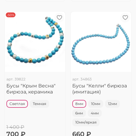
-50%
арт.
39822
арт.
34863
Бусы "Крым Весна"
Бусы "Келли" бирюза
бирюза, керамика
(имитация)
Светлая
Темная
8мм
10мм
12мм
6мм
4мм
10мм/яркая
1 400 ₽
700 ₽
660 ₽