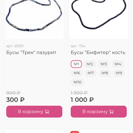
арт.
65951
арт.
754
Бусы "Трек" лазурит
Бусы "Бифитер" кость
№1
№2
№3
№4
№6
№7
№8
№9
№10
900 ₽
1 300 ₽
300 ₽
1 000 ₽
В корзину
В корзину