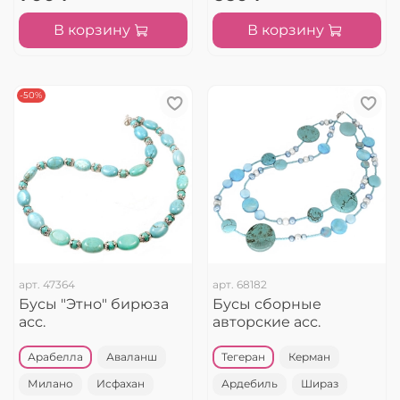
В корзину
В корзину
-50%
арт.
47364
арт.
68182
Бусы "Этно" бирюза
Бусы сборные
асс.
авторские асс.
Арабелла
Аваланш
Тегеран
Керман
Милано
Исфахан
Ардебиль
Шираз