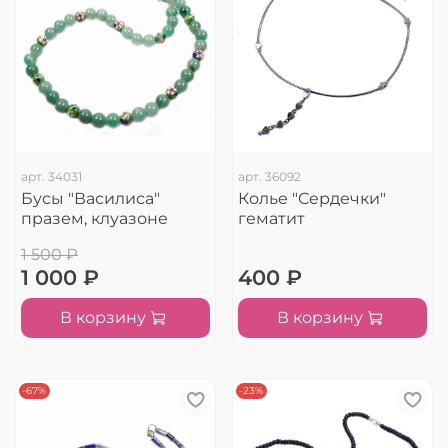
арт.
34031
арт.
36092
Бусы "Василиса"
Колье "Сердечки"
празем, клуазоне
гематит
1 500 ₽
1 000 ₽
400 ₽
В корзину
В корзину
-67%
-23%