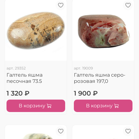
арт.
29352
арт.
19009
Галтель яшма
Галтель яшма серо-
песочная 73.5
розовая 197,0
1 320 ₽
1 900 ₽
В корзину
В корзину