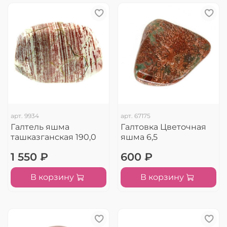
арт.
9934
арт.
67175
Галтель яшма
Галтовка Цветочная
ташказганская 190,0
яшма 6,5
1 550 ₽
600 ₽
В корзину
В корзину