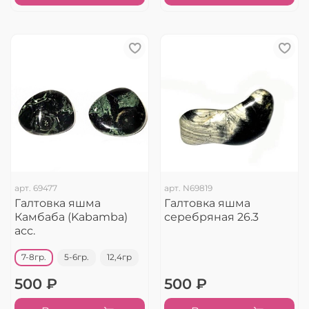
арт.
69477
арт.
N69819
Галтовка яшма
Галтовка яшма
Камбаба (Kabamba)
серебряная 26.3
асс.
7-8гр.
5-6гр.
12,4гр
500 ₽
500 ₽