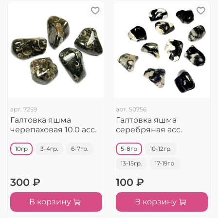
арт.
7259
арт.
50756
Галтовка яшма
Галтовка яшма
черепаховая 10.0 асс.
серебряная асс.
10гр
3-4гр.
6-7гр.
5-8гр
10-12гр.
13-15гр.
17-19гр.
300 ₽
100 ₽
В корзину
В корзину