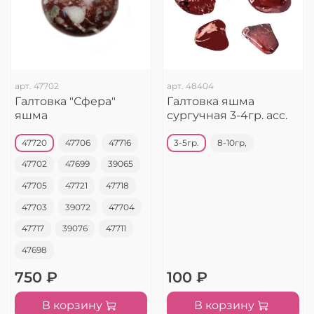
арт.
47702
арт.
48404
Галтовка "Сфера"
Галтовка яшма
яшма
сургучная 3-4гр. асс.
47720
47706
47716
3-5гр.
8-10гр,
47702
47699
39065
47705
47721
47718
47703
39072
47704
47717
39076
47711
47698
750 ₽
100 ₽
В корзину
В корзину