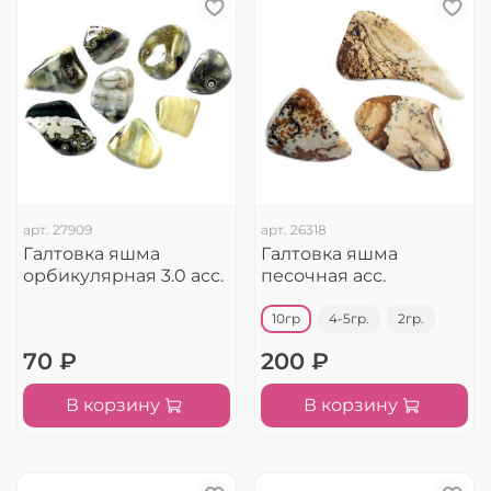
арт.
27909
арт.
26318
Галтовка яшма
Галтовка яшма
орбикулярная 3.0 асс.
песочная асс.
10гр
4-5гр.
2гр.
70 ₽
200 ₽
В корзину
В корзину