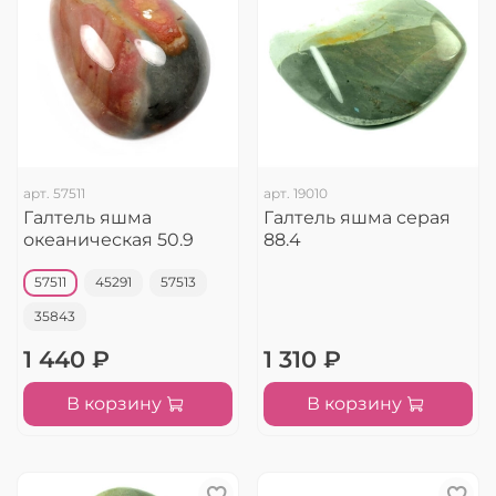
арт.
57511
арт.
19010
Галтель яшма
Галтель яшма серая
океаническая 50.9
88.4
57511
45291
57513
35843
1 440 ₽
1 310 ₽
В корзину
В корзину