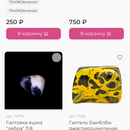
70408(Зеленая)
70409(Зеленая)
250 ₽
750 ₽
В корзину
В корзину
арт.
70774
арт.
71128
Галтовка яшма
Галтель Бамблби
"зебра" 11.8
джаспер(шмелиная