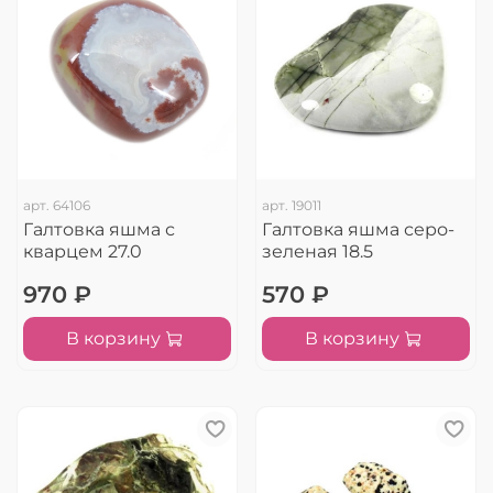
арт.
64106
арт.
19011
Галтовка яшма с
Галтовка яшма серо-
кварцем 27.0
зеленая 18.5
970 ₽
570 ₽
В корзину
В корзину