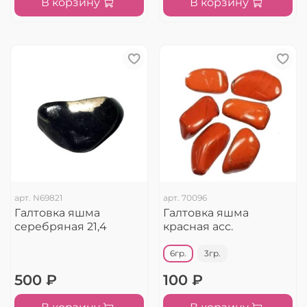
В корзину
В корзину
арт.
N69821
арт.
70096
Галтовка яшма
Галтовка яшма
серебряная 21,4
красная асс.
6гр.
3гр.
500 ₽
100 ₽