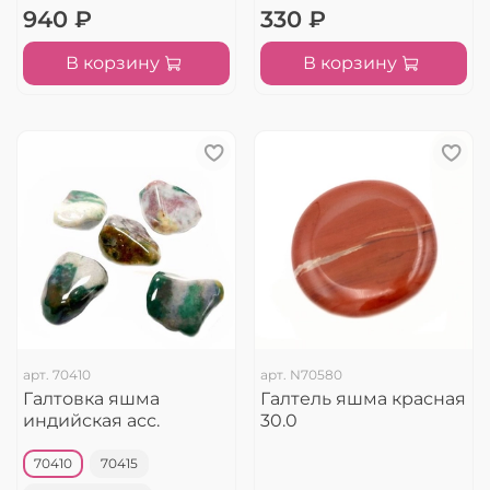
940 ₽
330 ₽
В корзину
В корзину
арт.
70410
арт.
N70580
Галтовка яшма
Галтель яшма красная
индийская асс.
30.0
70410
70415