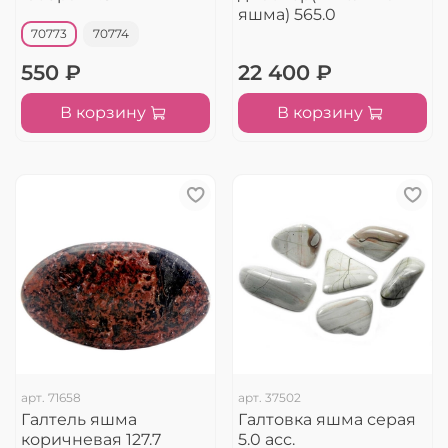
яшма) 565.0
70773
70774
550 ₽
22 400 ₽
В корзину
В корзину
арт.
71658
арт.
37502
Галтель яшма
Галтовка яшма серая
коричневая 127.7
5.0 асс.