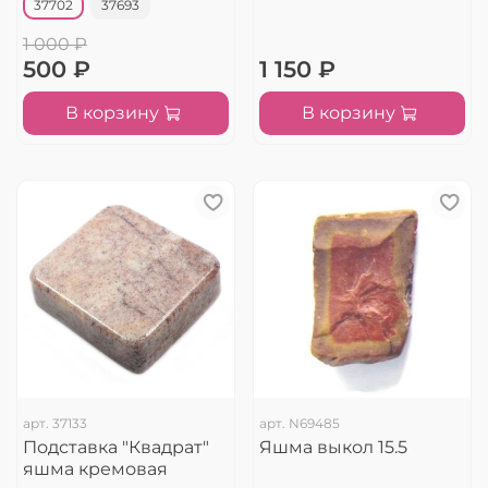
37702
37693
1 000 ₽
500 ₽
1 150 ₽
В корзину
В корзину
арт.
37133
арт.
N69485
Подставка "Квадрат"
Яшма выкол 15.5
яшма кремовая