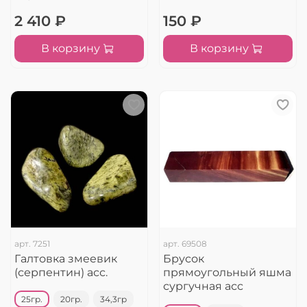
2 410 ₽
150 ₽
В корзину
В корзину
арт.
7251
арт.
69508
Галтовка змеевик
Брусок
(серпентин) асс.
прямоугольный яшма
сургучная асс
25гр.
20гр.
34,3гр