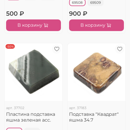
69508
69509
500 ₽
900 ₽
В корзину
В корзину
-50%
арт.
37702
арт.
37183
Пластина подставка
Подставка "Квадрат"
яшма зеленая асс.
яшма 34.7