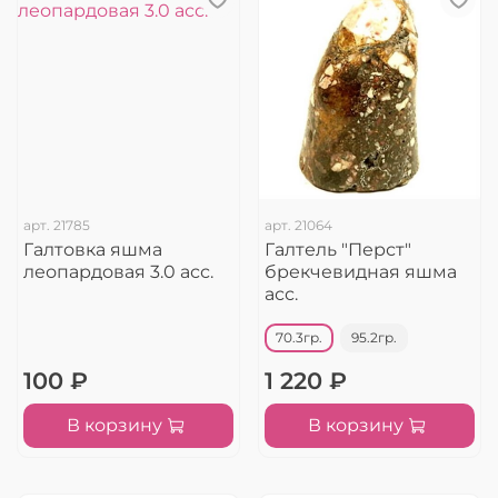
арт.
21785
арт.
21064
Галтовка яшма
Галтель "Перст"
леопардовая 3.0 асс.
брекчевидная яшма
асс.
70.3гр.
95.2гр.
100 ₽
1 220 ₽
В корзину
В корзину