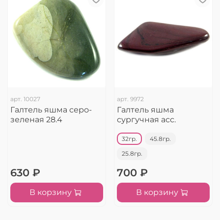
арт.
10027
арт.
9972
Галтель яшма серо-
Галтель яшма
зеленая 28.4
сургучная асс.
32гр.
45.8гр.
25.8гр.
630 ₽
700 ₽
В корзину
В корзину