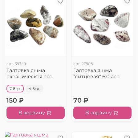
арт.
39349
арт.
27908
Галтовка яшма
Галтовка яшма
океаническая асс.
"ситцевая" 6.0 асс.
7-8гр.
4-5гр.
150 ₽
70 ₽
В корзину
В корзину