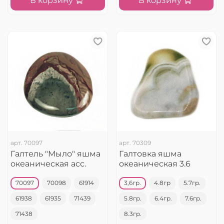
В корзину
В корзину
арт.
70097
арт.
70309
Галтель "Мыло" яшма
Галтовка яшма
океаническая асс.
океаническая 3.6
70097
70098
61914
3,6гр.
4.8гр
5.7гр.
61938
61935
71439
5.8гр.
6.4гр.
7.6гр.
71438
8.3гр.