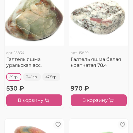
арт.
15834
арт.
15829
Галтель яшма
Галтель яшма белая
уральская асс.
крапчатая 78.4
29гр.
34.1гр.
47.5гр.
530 ₽
970 ₽
В корзину
В корзину