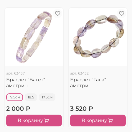
арт.
63437
арт.
63432
Браслет "Багет"
Браслет "Гала"
аметрин
аметрин
19.5см
18.5
17.5см
2 000 ₽
3 520 ₽
В корзину
В корзину