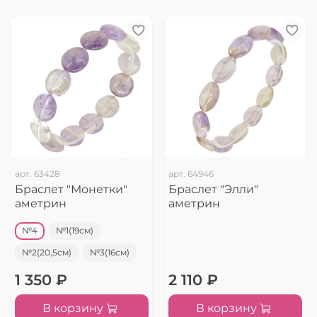
арт.
63428
арт.
64946
Браслет "Монетки"
Браслет "Элли"
аметрин
аметрин
№4
№1(19см)
№2(20,5см)
№3(16см)
1 350 ₽
2 110 ₽
В корзину
В корзину