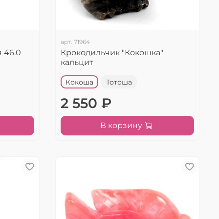
арт.
71964
 46.0
Крокодильчик "Кокошка"
кальцит
Кокоша
Тотоша
2 550 ₽
В корзину