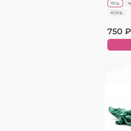
19гр.
4
41,5гр.
750 ₽