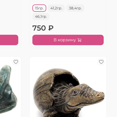
15гр.
41,2гр.
38,4гр.
46,1гр.
750 ₽
В корзину