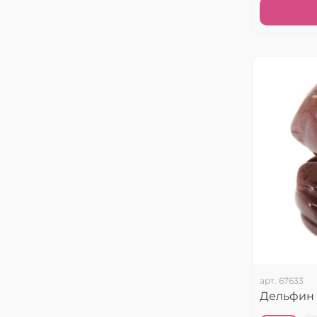
арт.
67633
Дельфин 