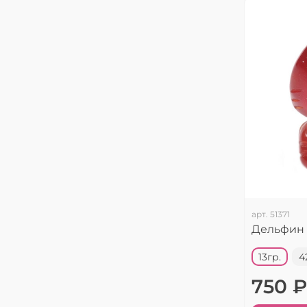
арт.
51371
Дельфин 
13гр.
4
750 ₽