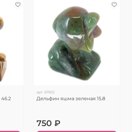
арт.
67632
46.2
Дельфин яшма зеленая 15.8
750 ₽