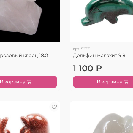
арт.
52331
розовый кварц 18.0
Дельфин малахит 9.8
1 100 ₽
В корзину
В корзину