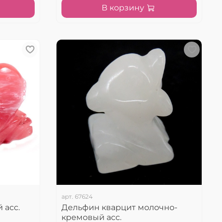
В корзину
арт.
67624
 асс.
Дельфин кварцит молочно-
кремовый асс.