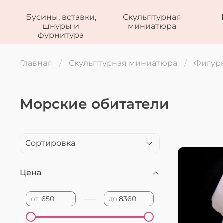
Бусины, вставки,
Скульптурная
шнуры и
миниатюра
фурнитура
Главная
Скульптурная миниатюра
Фигурк
Морские обитатели
Цена
—
от
до