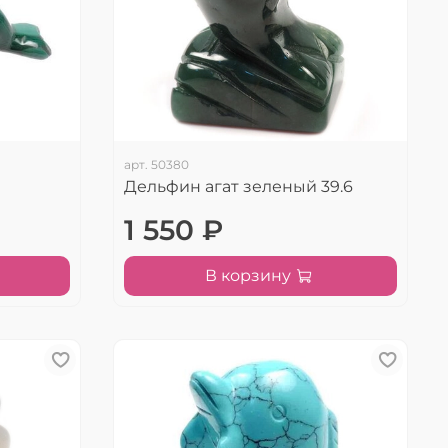
арт.
50380
Дельфин агат зеленый 39.6
1 550 ₽
В корзину