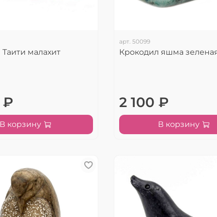
арт.
50099
 Таити малахит
Крокодил яшма зеленая
 ₽
2 100 ₽
В корзину
В корзину