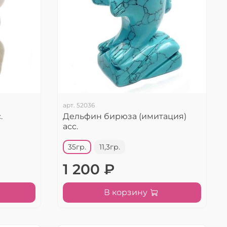
арт.
52036
.
Дельфин бирюза (имитация)
асс.
35гр.
11,3гр.
1 200 ₽
В корзину