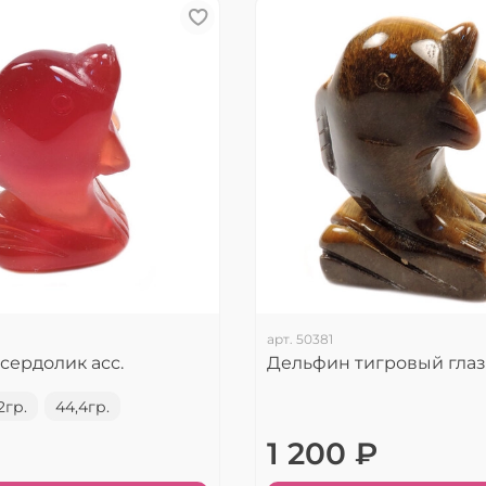
арт.
50381
сердолик асс.
Дельфин тигровый глаз 
2гр.
44,4гр.
1 200 ₽