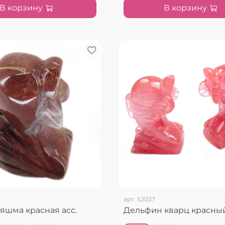
В корзину
В корзину
арт.
52037
яшма красная асс.
Дельфин кварц красный