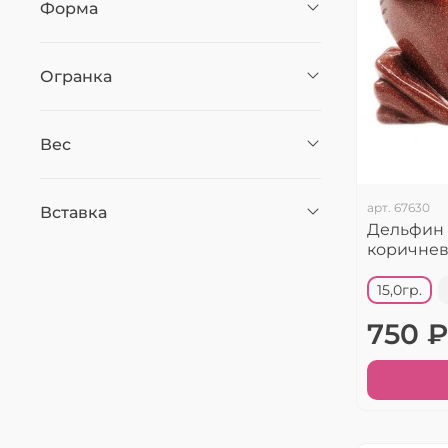
Форма
Огранка
Вес
арт.
67630
Вставка
Дельфин
коричнев
15,0гр.
750 ₽