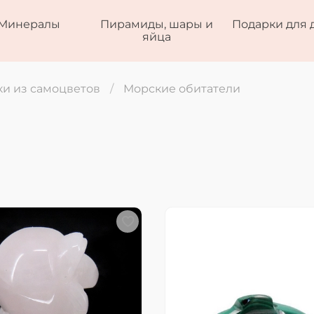
Минералы
Пирамиды, шары и
Подарки для 
яйца
и из самоцветов
Морские обитатели