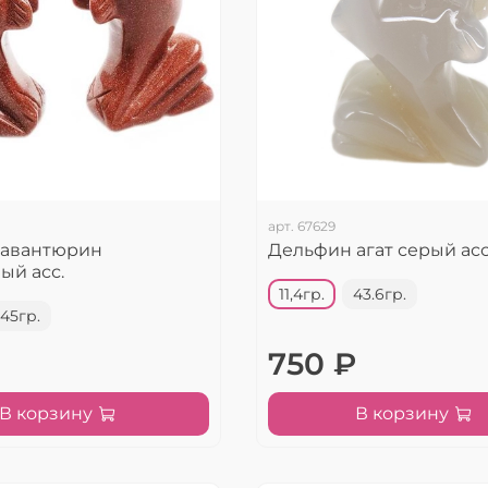
арт.
67629
 авантюрин
Дельфин агат серый асс
ый асс.
11,4гр.
43.6гр.
45гр.
750 ₽
В корзину
В корзину