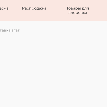
дома
Распродажа
Товары для
здоровья
тавка агат