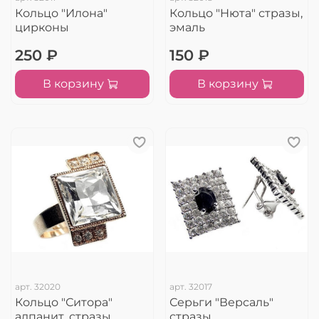
Кольцо "Илона"
Кольцо "Нюта" стразы,
цирконы
эмаль
250 ₽
150 ₽
В корзину
В корзину
арт.
32020
арт.
32017
Кольцо "Ситора"
Серьги "Версаль"
алпанит, стразы
стразы