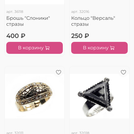
арт.
36118
арт.
32016
Брошь "Слоники"
Кольцо "Версаль"
стразы
стразы
400 ₽
250 ₽
В корзину
В корзину
арт.
32011
арт.
32018