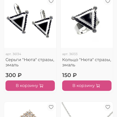
арт.
36134
арт.
36133
Серьги "Нюта" стразы,
Кольцо "Нюта" стразы,
эмаль
эмаль
300 ₽
150 ₽
В корзину
В корзину