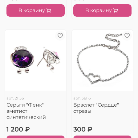
В корзину
В корзину
арт.
21156
арт.
36116
Серьги "Фенк"
Браслет "Сердце"
аметист
стразы
синтетический
1 200 ₽
300 ₽