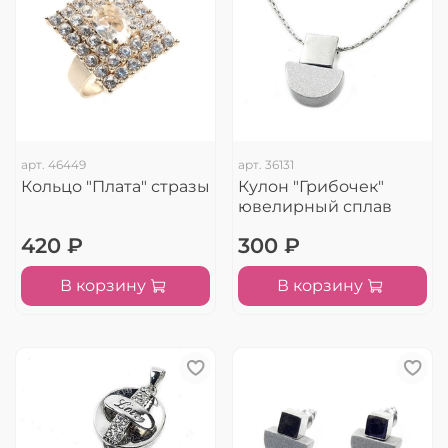
арт.
46449
арт.
36131
Кольцо "Плата" стразы
Кулон "Грибочек"
ювелирный сплав
420 ₽
300 ₽
В корзину
В корзину