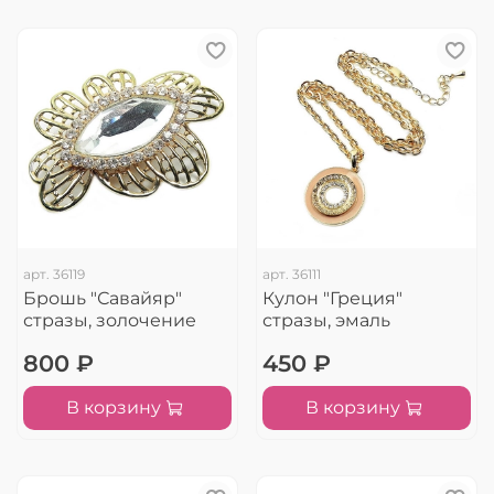
арт.
36119
арт.
36111
Брошь "Савайяр"
Кулон "Греция"
стразы, золочение
стразы, эмаль
800 ₽
450 ₽
В корзину
В корзину