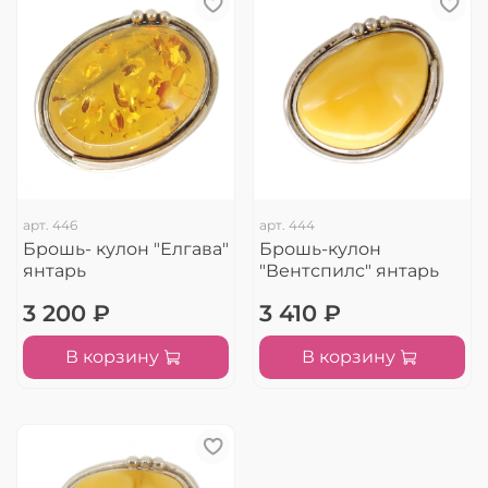
арт.
446
арт.
444
Брошь- кулон "Елгава"
Брошь-кулон
янтарь
"Вентспилс" янтарь
3 200 ₽
3 410 ₽
В корзину
В корзину