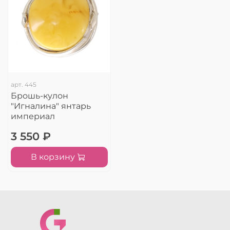
арт.
445
Брошь-кулон
"Игналина" янтарь
империал
3 550 ₽
В корзину