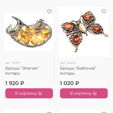
арт.
10257
арт.
54222
Брошь "Элегия"
Брошь "Бабочка"
янтарь
янтарь
1 920 ₽
1 020 ₽
В корзину
В корзину