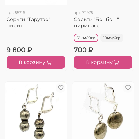
арт.
55216
арт.
72975
Серьги "Тарутао"
Серьги "Бонбон "
пирит
пирит асс.
12мм/10гр
10мм/6гр
9 800 ₽
700 ₽
В корзину
В корзину