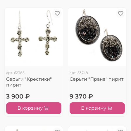
арт.
62385
арт.
53748
Серьги "Крестики"
Серьги "Прана" пирит
пирит
3 900 ₽
9 370 ₽
В корзину
В корзину