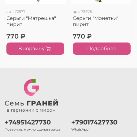
арт.
72977
арт.
72978
Серьги "Матрешка"
Серьги "Монетки"
пирит
пирит
770 ₽
770 ₽
В корзину
Подробнее
+74951427730
+79017427730
Позвонив, можно сделать заказ
WhatsApp