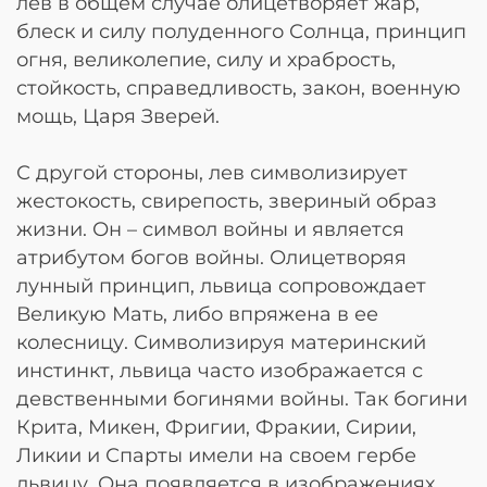
лев в общем случае олицетворяет жар,
блеск и силу полуденного Солнца, принцип
огня, великолепие, силу и храбрость,
стойкость, справедливость, закон, военную
мощь, Царя Зверей.
С другой стороны, лев символизирует
жестокость, свирепость, звериный образ
жизни. Он – символ войны и является
атрибутом богов войны. Олицетворяя
лунный принцип, львица сопровождает
Великую Мать, либо впряжена в ее
колесницу. Символизируя материнский
инстинкт, львица часто изображается с
девственными богинями войны. Так богини
Крита, Микен, Фригии, Фракии, Сирии,
Ликии и Спарты имели на своем гербе
львицу. Она появляется в изображениях