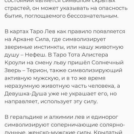
состоянии является символом скрытых
страстей, он может указывать на опасность
бытия, поглощаемого бессознательным.
В картах Таро Лев как правило появляется
на Аркане Сила, где символизирует
звериные инстинкты, или нашу животную
душу – Нефеш. В Таро Тота Алистера
Кроули на смену льву пришёл Солнечный
Зверь – Терион, также символизирующий
активную мужскую, и в то же время
неразумную животную часть человека, а
Девушка-Душа уже не украшает его, но
направляет, использует эту силу.
В геральдике и алхимии лев и единорог
символизируют соперничающие солярно-
лунные, женско-мужские силы. Крылатый