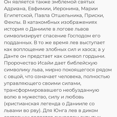
Он является также эмблемой святых
Адриана, Евфимии, Иеронима, Марии
Египетской, Павла Отшельника, Приски,
Феклы. В катакомбных изображениях
история о Данииле в логове львов
символизирует спасение Господом его
подданных. В то же время лев выступает
как воплощение злобных сил и хаоса; а у
Данте он предстает как символ гордыни.
Пророчество Исайи дает библейскую
символику льва, мирно покоящегося рядом
с овцой, что означает человека, полностью
управляющего своими силами,
трансформировавшего необузданную
волю в мужество, силу и любовь
(христианская легенда о Данииле со
львами во рву). Для Юнга лев в диком