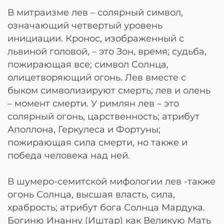
В митраизме лев – солярный символ,
означающий четвертый уровень
инициации. Кронос, изображенный с
львиной головой, – это Зон, время; судьба,
пожирающая все; символ Солнца,
олицетворяющий огонь. Лев вместе с
быком символизируют смерть; лев и олень
– момент смерти. У римлян лев – это
солярный огонь, царственность; атрибут
Аполлона, Геркулеса и Фортуны;
пожирающая сила смерти, но также и
победа человека над ней.
В шумеро-семитской мифологии лев -также
огонь Солнца, высшая власть, сила,
храбрость; атрибут бога Солнца Мардука.
Богиню Инанну (Иштар) как Великую Мать