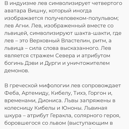
В индуизме лев символизирует четвертого
аватара Вишну, который иногда
изображается получеловеком-полульвом;
лев Агни. Лев, изображенный вместе со
львицей, символизируют шакта-шакти, где
лев – это Верховный Властелин, ритм, а
львица – сила слова высказанного. Лев
является стражем Севера и атрибутом
богинь Дэви и Дурги и уничтожителем
демонов.
В греческой мифологии лев сопровождает
Феба, Артемиду, Кибелу, Тихэ, Горгон и,
временами, Диониса. Львы запряжены в
колесницу Кибелы и Юноны. Львиная
шкура – атрибут Геракла, солярного героя,
боровшегося со львом (выступающим в