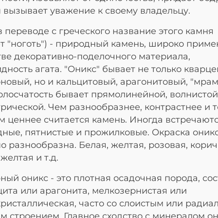
н вызывает уважение к своему владельцу.
в переводе с греческого название этого камня
т "ноготь") - природный камень, широко прим
тве декоративно-поделочного материала,
дность агата. "Оникс" бывает не только кварц
новый, но и кальцитовый, арагонитовый, "мра
 Полосчатость бывает прямолинейной, волнистой
рической. Чем разнообразнее, контрастнее и 
ем ценнее считается камень. Иногда встречают
ные, пятнистые и прожилковые. Окраска оник
о разнообразна. Белая, желтая, розовая, корич
желтая и т.д.
ый оникс - это плотная осадочная порода, со
цита или арагонита, мелкозернистая или
ристаллическая, часто со слоистым или радиа
м строением. Главное сходство с минералом он