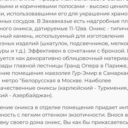
ыми и коричневыми полосами - высоко ценил
и, использовавшими его для украшения храмо
ных сосудов. В Закавказье есть надгробные пл
ого оникса, датируемые 11-12вв. Оникс - типич
ный камень, используемый для изготовления
зных изделий (шкатулок, подсвечников, мелко
уры и т.д.). Эффективен в сочетании с бронзой.
уется как декоративно облицовочный материа
ады главной лестницы Гранд Опера в Париже,
ние помещения мавзолея Гур-Эмир в Самарка
 метро "Белорусская в Москве. Наиболее
ачественные ониксы (карлюйский - Туркмения,
кий - Азербайджан).
ние оникса в отделке помещения придает ин
ность с легким оттенком экзотичности. Внося в
вку своего дома оникс, Вы как бы прикасаетесь