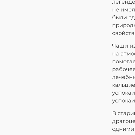
легенде
не имел
были сд
природн
свойств
Чаши из
на атмо
помогае
рабочее
лечебны
кальцие
успокаи
успокаи
В стари
драгоце
одними 