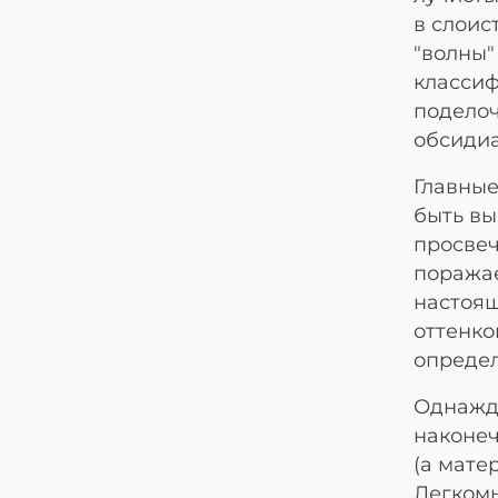
в слоис
"волны"
классиф
поделоч
обсиди
Главные
быть вы
просвеч
поражае
настоящ
оттенко
опреде
Однажд
наконеч
(а мате
Легкомы