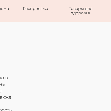
дома
Распродажа
Товары для
здоровья
но в
нь
).
также
рость