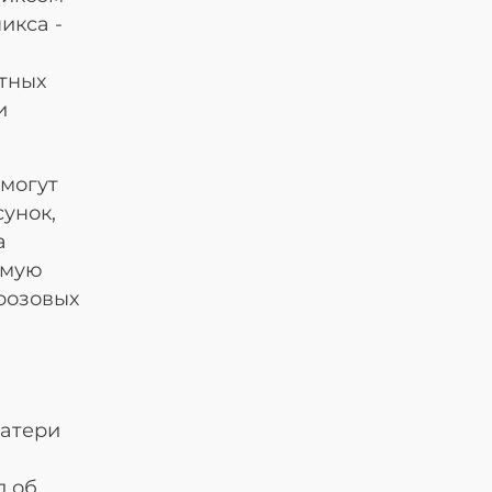
икса -
етных
и
 могут
сунок,
а
амую
 розовых
матери
л об