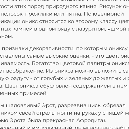
тости этих пород природного камня. Рисунок он
 полосок, прожилки или пятна. По ювелирной
икации оникс относится ко второму классу цв
ных камней в одном ряду с лазуритом, яшмой 
аном.
 признаки декоративности, по которым ониксу
ставлены самые высокие оценки, - это цвет, ри
иваемость. Богатство цветовой палитры оникс
т воображение. Из оникса можно выложить с
ую радугу - от голубых и зеленых до желтых и
в. Цвет оникса обусловлен содержанием в нем
ленных примесей.
ы шаловливый Эрот, разрезвившись, обрезал
ником своей стрелы ногти на руках у спящей 
рью Эрота была прекрасная Афродита).
сленный и импульсивный, он мгновенно забы