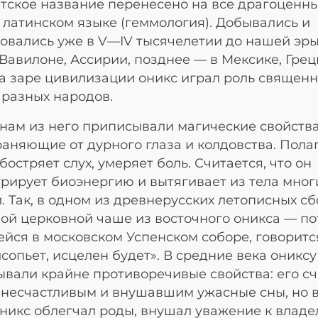
тское название перенесено на все драгоценн
 латинском языке (геммология). Добывались и
овались уже в V—IV тысячелетии до нашей эры
 Вавилоне, Ассирии, позднее — в Мексике, Грец
а заре цивилизации оникс играл роль священн
 разных народов.
ам из него приписывали магические свойства
аняющие от дурного глаза и колдовства. Полаг
обостряет слух, умеряет боль. Считается, что он
рирует биоэнергию и вытягивает из тела мног
. Так, в одном из древнерусских летописных с
ой церковной чаше из восточного оникса — по
йся в московском Успенском соборе, говорится
исопьет, исцелен будет». В средние века ониксу
вали крайне противоречивые свойства: его с
несчастливым и внушавшим ужасные сны, но в
никс облегчал роды, внушал уважение к владе