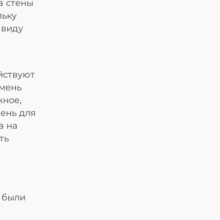
а стены
льку
 виду
йствуют
амень
жное,
ень для
а на
ть
 были