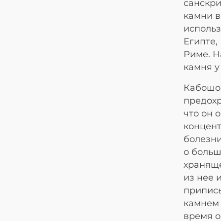
санскри
камни в
использ
Египте,
Риме. Н
камня у
Кабошон
предохр
что он 
концент
болезни
о больш
храняще
из нее 
приписы
камнем 
время о