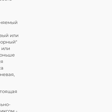
еняемый
евый или
морный"
 или
тоньше
ся
са
невая,
стоящая
льно-
иксом -