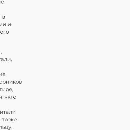
ые
 в
ии и
ого
,
али,
ие
борников
тире,
: «кто
читали
 то же
льцу,