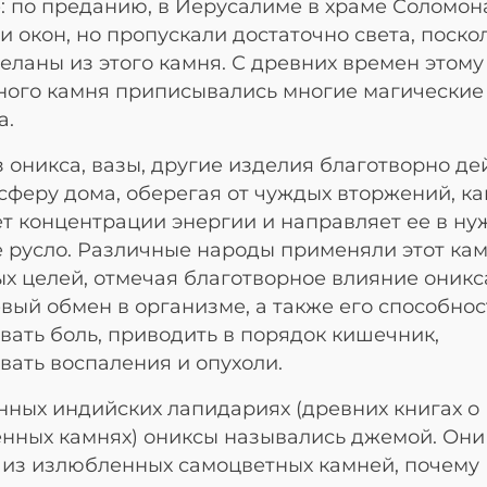
: по преданию, в Иерусалиме в храме Соломон
и окон, но пропускали достаточно света, поско
еланы из этого камня. С древних времен этому
ого камня приписывались многие магические
а.
 оникса, вазы, другие изделия благотворно де
сферу дома, оберегая от чуждых вторжений, к
т концентрации энергии и направляет ее в ну
 русло. Различные народы применяли этот кам
х целей, отмечая благотворное влияние оникс
вый обмен в организме, а также его способнос
вать боль, приводить в порядок кишечник,
вать воспаления и опухоли.
нных индийских лапидариях (древних книгах о
нных камнях) ониксы назывались джемой. Они
из излюбленных самоцветных камней, почему