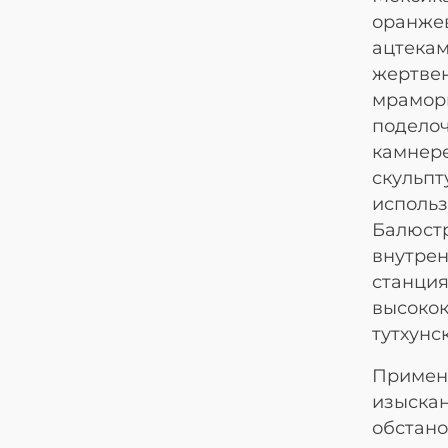
оранжев
ацтекам
жертвен
мраморн
поделоч
камнере
скульпт
использ
Балюстр
внутрен
станция
высокок
тутхунс
Примене
изыскан
обстано