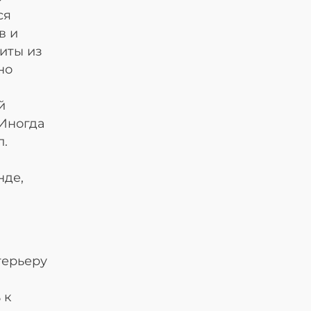
ся
в и
иты из
но
й
 Иногда
л.
нде,
терьеру
 к