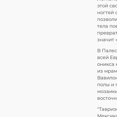
этой св
ногтей 
позволи
тела по
преврат
значит 
В Палес
всей Ев
оникса 
из мрам
Вавилон
полы и 
мозаик
восточн
"Тавриз
Мексика