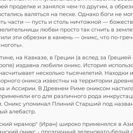
оей проделке и занялся чем-то другим, а обрез
остались валяться на песке. Однако боги не мо
ть части — пусть и столь ничтожной — божест
велительницы любви просто так сгнить в земле
или эти обрезки в камень — оникс, что по-гре
«ноготь».
тине, на Кавказе, в Греции (а вслед за Грецией
ропе) издавна любили оникс. История использ
насчитывает несколько тысячелетий. Находки 
орного оникса известны на территории древн
а и Ассирии. В Древнем Риме ониксом настил
применяли его для различного рода инкрустац
и. Оникс упоминал Плиний Старший под назва
ый алебастр.
ский мрамор" (Иран) широко применялся в Ази
нский оникс - прозрачный зеленовато-белый 