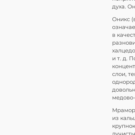
духа. О
Оникс (
означае
в качес
разнови
халцедо
и т. д.
концент
слои, т
однород
довольн
медово-
Мраморн
из каль
крупнок
лучисты