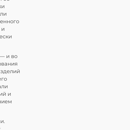
ки
гли
венного
 и
чески
 — и во
ования
изделий
его
али
ий и
нием
и.
с