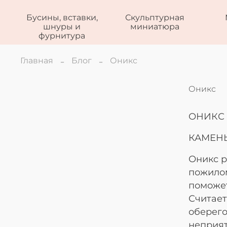
Бусины, вставки,
Скульптурная
шнуры и
миниатюра
фурнитура
Главная
Блог
Оникс
Оникс
ОНИКС
КАМЕН
Оникс р
пожилом
поможет
Считает
оберего
неприят