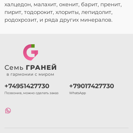
халцедон, малахит, окенит, барит, пренит,
пирит, тодорокит, хлориты, лепидолит,
родохрозит, и ряда других минералов.
+74951427730
+79017427730
Позвонив, можно сделать заказ
WhatsApp