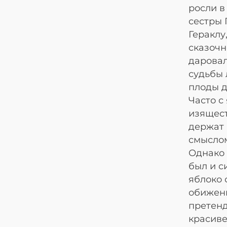
росли в
сестры 
Гераклу
сказочн
даровал
судьбы 
плоды д
Часто с
изящест
держат 
смыслом
Однако 
был и с
яблоко 
обиженн
претенд
красиве