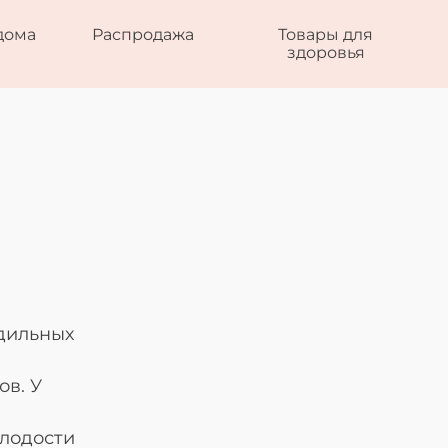
дома
Распродажа
Товары для
здоровья
одильных
ов. У
олодости