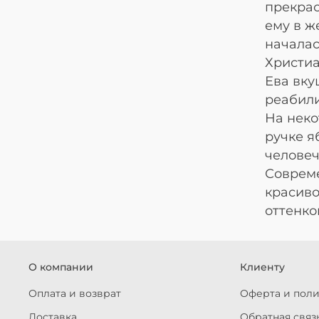
прекрас
ему в ж
началас
Христиа
Ева вку
реабил
На неко
ручке я
человеч
Совреме
красиво
оттенко
О компании
Клиенту
Оплата и возврат
Оферта и пол
Доставка
Обратная связ