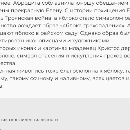
нее. Афродита соблазнила юношу обещанием 
ены прекрасную Елену. С истории похищения 
ь Троянская война, а яблоко стало символом р
нство рождает образ «яблока грехопадения». 
шают яблоко в райском саду. Однако образ бы
итирован иконописцами и художниками.
торых иконах и картинах младенец Христос де
блоко, символ спасения и искупления грехов в
ества.
нная живопись тоже благосклонна к яблоку, т
му, такому сочному и наливному, всех цветов и
в.
итика конфиденциальности
ь