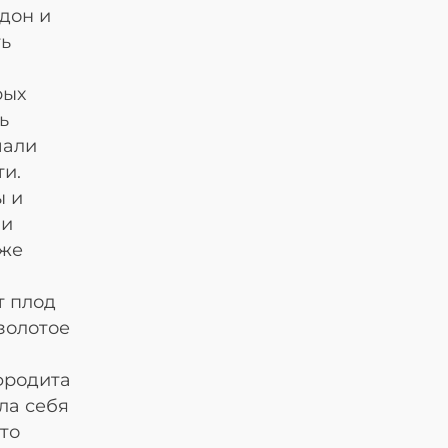
адон и
ть
рых
ь
шали
ти.
ы и
ии
 же
т плод
золотое
фродита
ла себя
то