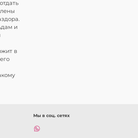
отдать
Елены
аздора.
Адам и
л
ржит в
сего
акому
Мы в соц. сетях