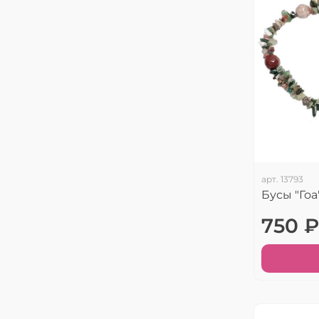
арт.
13793
Бусы "Го
750 ₽