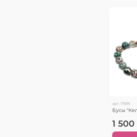
арт.
17695
Бусы "Ке
1 500