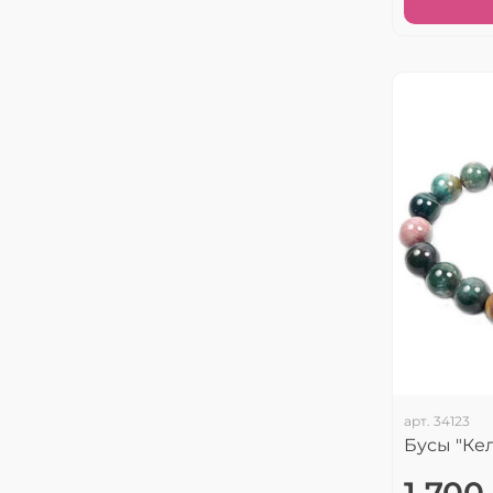
арт.
34123
Бусы "Ке