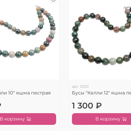
арт.
12201
лли 10" яшма пестрая
Бусы "Келли 12" яшма п
₽
1 300 ₽
В корзину
В корзину