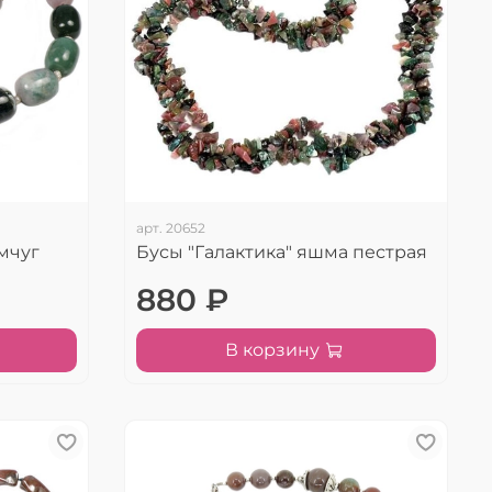
арт.
20652
мчуг
Бусы "Галактика" яшма пестрая
880 ₽
В корзину