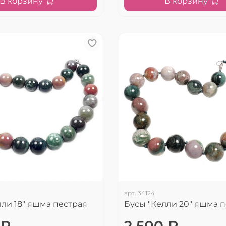
В корзину
В корзину
арт.
34124
лли 18" яшма пестрая
Бусы "Келли 20" яшма 