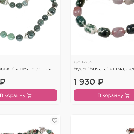
арт.
14254
рокко" яшма зеленая
Бусы "Бочата" яшма, же
 ₽
1 930 ₽
В корзину
В корзину