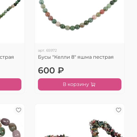
арт.
65972
страя
Бусы "Келли 8" яшма пестрая
600 ₽
В корзину