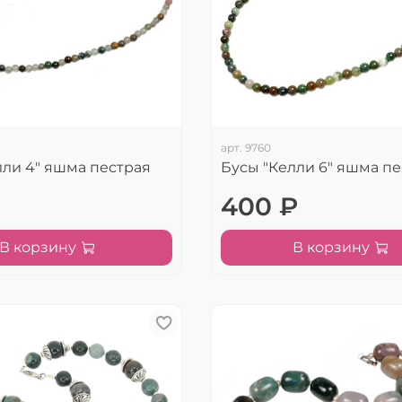
арт.
9760
лли 4" яшма пестрая
Бусы "Келли 6" яшма пе
400 ₽
В корзину
В корзину