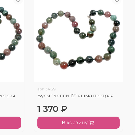
арт.
34129
естрая
Бусы "Келли 12" яшма пестрая
1 370 ₽
В корзину