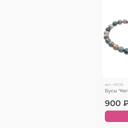
арт.
48226
Бусы "Ке
900 