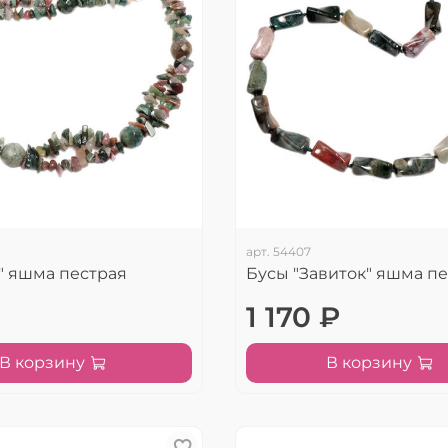
арт.
54407
а" яшма пестрая
Бусы "Завиток" яшма п
1 170 ₽
В корзину
В корзину