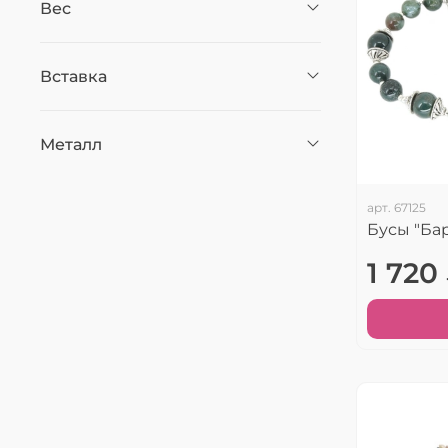
Вес
Вставка
Металл
арт.
67125
Бусы "Ба
1 720