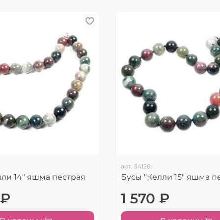
арт.
34128
лли 14" яшма пестрая
Бусы "Келли 15" яшма п
 ₽
1 570 ₽