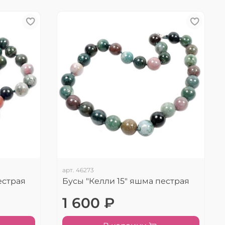
арт.
46273
естрая
Бусы "Келли 15" яшма пестрая
1 600 ₽