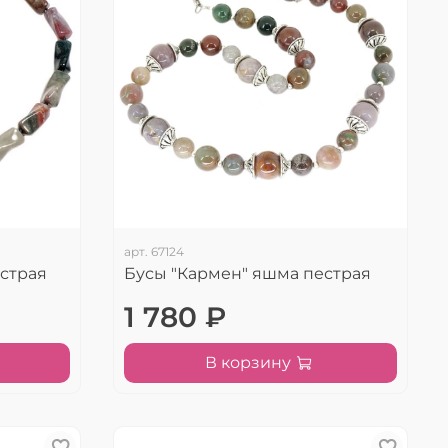
арт.
67124
естрая
Бусы "Кармен" яшма пестрая
1 780 ₽
В корзину