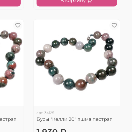
В корзину
арт.
34125
пестрая
Бусы "Келли 20" яшма пестрая