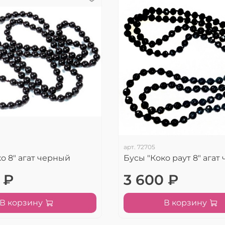
арт.
72705
о 8" агат черный
Бусы "Коко раут 8" агат
 ₽
3 600 ₽
В корзину
В корзину