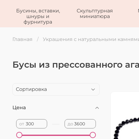
Бусины, вставки,
Скульптурная
шнуры и
миниатюра
фурнитура
Главная
Украшения с натуральными камням
Бусы из прессованного аг
Цена
—
от
до