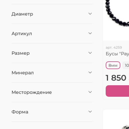
Диаметр
Артикул
арт.
4259
Размер
Бусы "Рау
8мм
1
Минерал
1 850
Месторождение
Форма