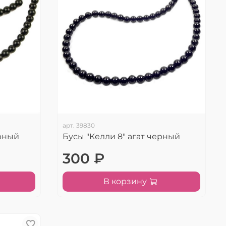
арт.
39830
ерный
Бусы "Келли 8" агат черный
300 ₽
В корзину