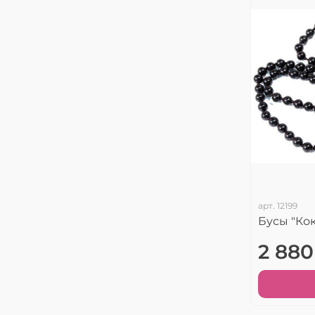
арт.
12199
Бусы "Кок
2 880