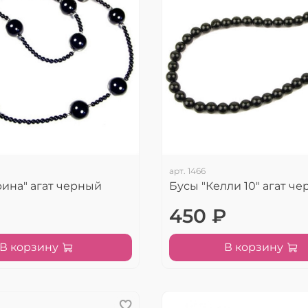
арт.
1466
рина" агат черный
Бусы "Келли 10" агат ч
₽
450 ₽
В корзину
В корзину