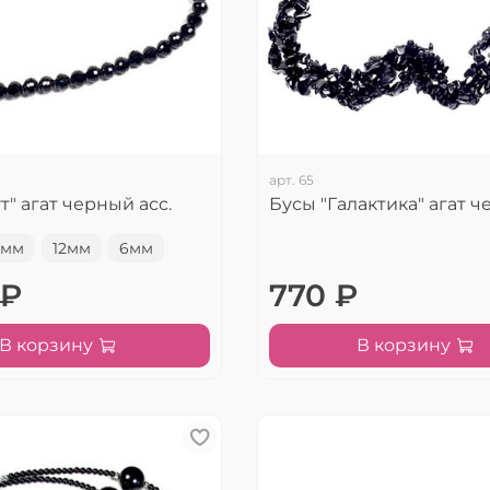
арт.
65
т" агат черный асс.
Бусы "Галактика" агат 
0мм
12мм
6мм
 ₽
770 ₽
В корзину
В корзину