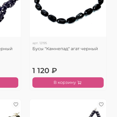
арт.
12195
черный
Бусы "Камнепад" агат черный
1 120 ₽
В корзину