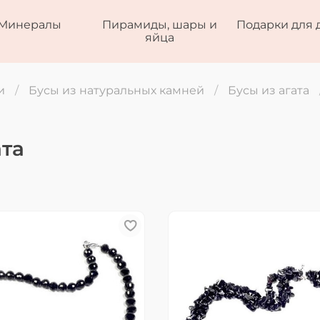
Минералы
Пирамиды, шары и
Подарки для 
яйца
и
Бусы из натуральных камней
Бусы из агата
ата