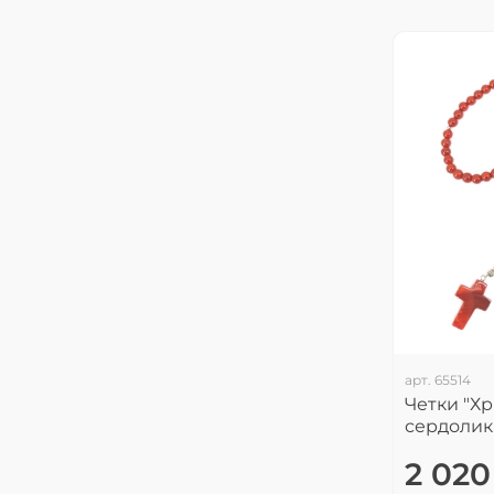
арт.
65514
Четки "Хр
сердолик
2 020