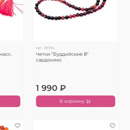
арт.
38594
касс.
Четки "Буддийские 8"
сардоникс
1 990 ₽
В корзину