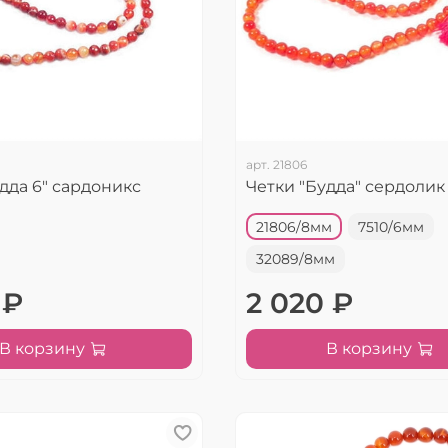
арт.
21806
дда 6" сардоникс
Четки "Будда" сердолик 
21806/8мм
7510/6мм
32089/8мм
 ₽
2 020 ₽
В корзину
В корзину