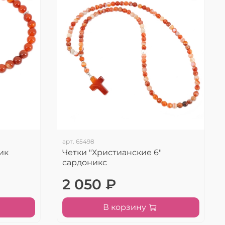
арт.
65498
ик
Четки "Христианские 6"
сардоникс
2 050 ₽
В корзину