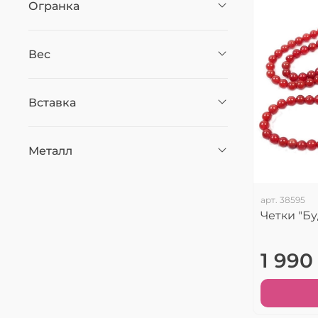
Огранка
Вес
Вставка
Металл
арт.
38595
Четки "Б
1 990