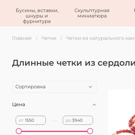
Бусины, вставки,
Скульптурная
шнуры и
миниатюра
фурнитура
Главная
Четки
Четки из натурального ка
Длинные четки из сердол
Цена
—
от
до