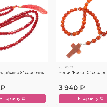
арт.
65413
уддийские 8" сердолик
Четки "Крест 10" сердол
 ₽
3 940 ₽
В корзину
В корзину