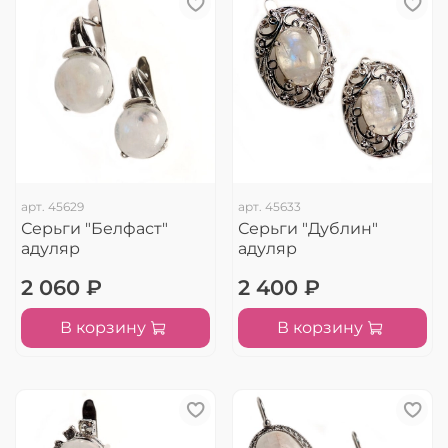
арт.
45629
арт.
45633
Серьги "Белфаст"
Серьги "Дублин"
адуляр
адуляр
2 060 ₽
2 400 ₽
В корзину
В корзину