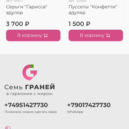
арт.
49127
арт.
52693
Серьги "Гарисса"
Пуссеты "Конфетти"
адуляр
адуляр
3 700 ₽
1 500 ₽
В корзину
В корзину
+74951427730
+79017427730
Позвонив, можно сделать заказ
WhatsApp