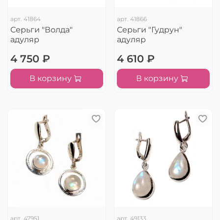
арт.
41864
арт.
41866
Серьги "Волда"
Серьги "Гудрун"
адуляр
адуляр
4 750 ₽
4 610 ₽
В корзину
В корзину
арт.
47951
арт.
49133