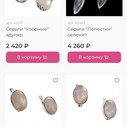
арт.
42217
арт.
62463
Серьги "Узорные"
Серьги "Лепестки"
адуляр
селенит
2 420 ₽
4 260 ₽
В корзину
В корзину