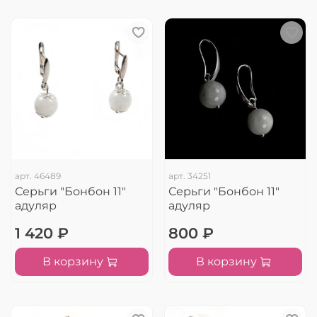
арт.
46489
арт.
34251
Серьги "Бонбон 11"
Серьги "Бонбон 11"
адуляр
адуляр
1 420 ₽
800 ₽
В корзину
В корзину