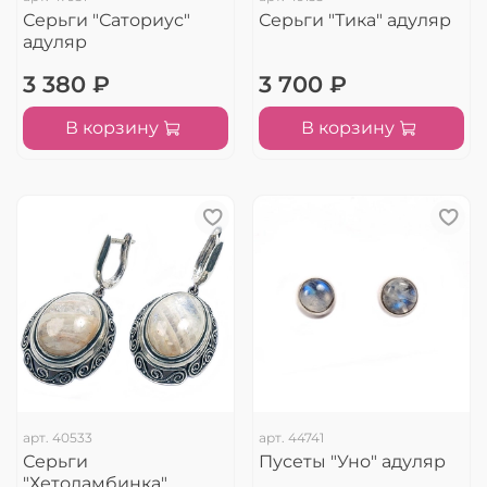
Серьги "Саториус"
Серьги "Тика" адуляр
адуляр
3 380 ₽
3 700 ₽
В корзину
В корзину
арт.
40533
арт.
44741
Серьги
Пусеты "Уно" адуляр
"Хетоламбинка"