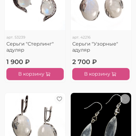
арт.
53239
арт.
42216
Серьги "Стерлинг"
Серьги "Узорные"
адуляр
адуляр
1 900 ₽
2 700 ₽
В корзину
В корзину