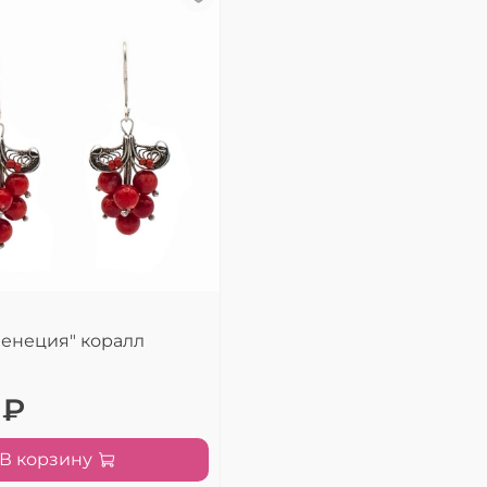
Венеция" коралл
 ₽
В корзину