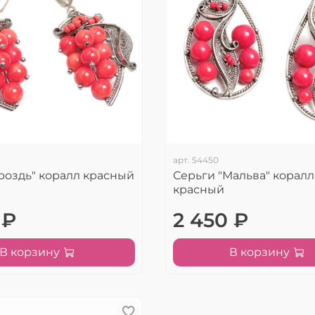
арт.
54450
Гроздь" коралл красный
Серьги "Мальва" коралл
красный
 ₽
2 450 ₽
В корзину
В корзину