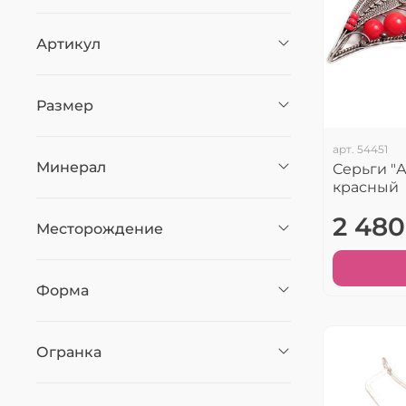
Артикул
Размер
арт.
54451
Минерал
Серьги "А
красный
2 480
Месторождение
Форма
Огранка