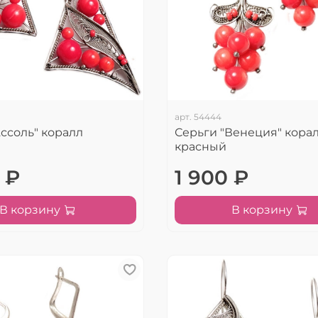
арт.
54444
ссоль" коралл
Серьги "Венеция" кора
красный
 ₽
1 900 ₽
В корзину
В корзину