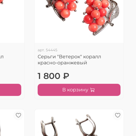
арт.
54445
лл
Серьги "Ветерок" коралл
красно-оранжевый
1 800 ₽
В корзину