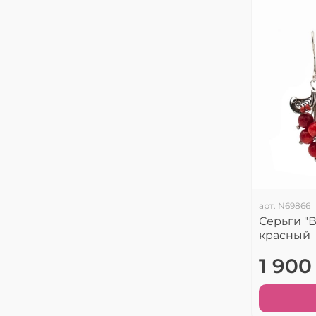
арт.
N69866
Серьги "
красный
1 900