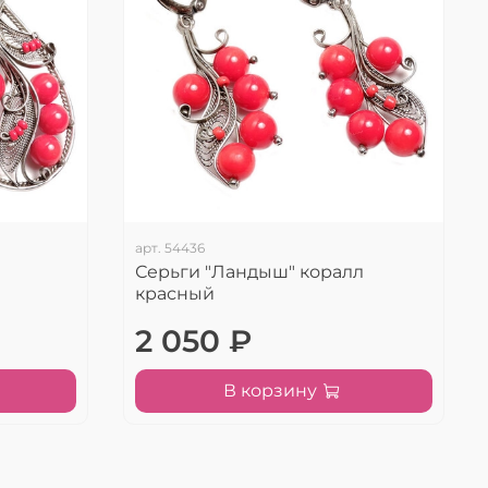
арт.
54436
Серьги "Ландыш" коралл
красный
2 050 ₽
В корзину