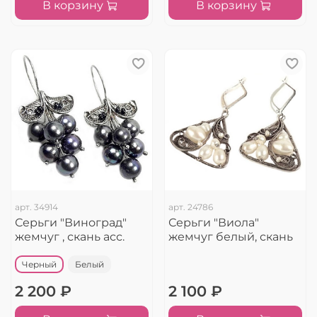
В корзину
В корзину
арт.
34914
арт.
24786
Серьги "Виноград"
Серьги "Виола"
жемчуг , скань асс.
жемчуг белый, скань
Черный
Белый
2 200 ₽
2 100 ₽