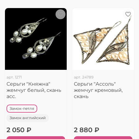
арт.
1271
арт.
24789
Серьги "Княжна"
Серьги "Ассоль"
жемчуг белый, скань
жемчуг кремовый,
асс.
скань
Замок-петля
Замок английский
2 050 ₽
2 880 ₽