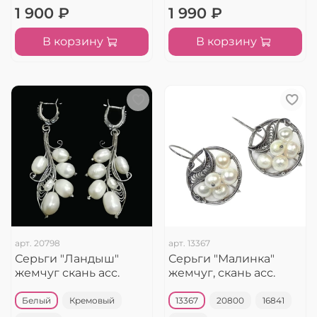
1 900 ₽
1 990 ₽
В корзину
В корзину
арт.
20798
арт.
13367
Серьги "Ландыш"
Серьги "Малинка"
жемчуг скань асс.
жемчуг, скань асс.
Белый
Кремовый
13367
20800
16841