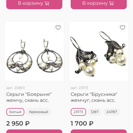
В корзину
В корзину
арт.
20801
арт.
23173
Серьги "Боярыня"
Серьги "Брусника"
жемчу, скань асс.
жемчуг, скань асс.
Белый
Кремовый
23173
1287
24787
2 950 ₽
1 700 ₽