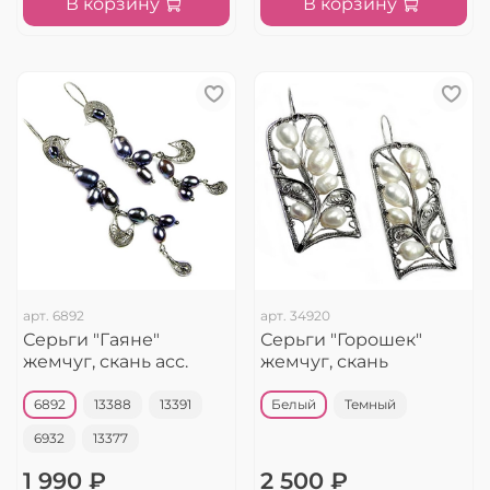
В корзину
В корзину
арт.
6892
арт.
34920
Серьги "Гаяне"
Серьги "Горошек"
жемчуг, скань асс.
жемчуг, скань
6892
13388
13391
Белый
Темный
6932
13377
1 990 ₽
2 500 ₽