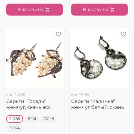
В корзину
В корзину
арт.
24785
арт.
13389
Серьги "Гроздь"
Серьги "Калинка"
жемчуг, скань асс.
жемчуг белый, скань
24785
8461
70148
32974