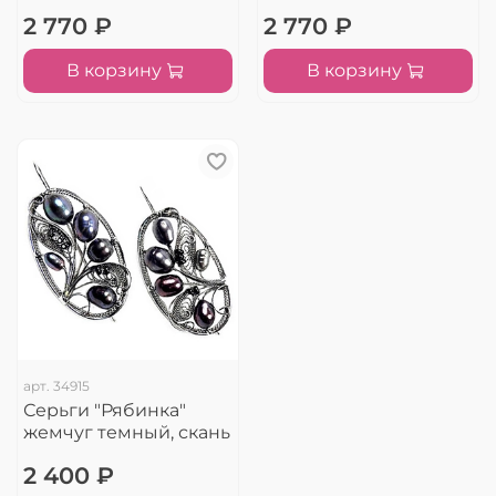
2 770 ₽
2 770 ₽
В корзину
В корзину
арт.
34915
Серьги "Рябинка"
жемчуг темный, скань
2 400 ₽