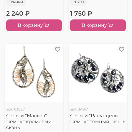
Темный
20799
2 240 ₽
1 750 ₽
В корзину
В корзину
арт.
63027
арт.
34917
Серьги "Мальва"
Серьги "Рапунцель"
жемчуг кремовый,
жемчуг темный, скань
скань