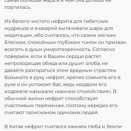
самая большая жара и в ней она дольше не
портилась.
Из белого чистого нефрита для тибетских
мудрецов и знахарей вытачивали шары для
медитации, ибо считалось, что своим мягким
блеском, спокойным глубоким тоном он призван
вселять в души умиротворенность. Согласно
поверьям, если в Вашем сердце растет
непроходящая обида или душит злоба, не
давайте разгораться этим вредным страстям.
Возьмите в руку нефрит, крепко сожмите его в
руке и он успокоит Вас, ведь недаром его
издревле называли «камнем спокойствия». В
обычной жизни нефрит способствует
счастливым переменам, поэтому нередко его
считают талисманом одиноких людей.
В Китае нефрит считался камнем Неба и Земли