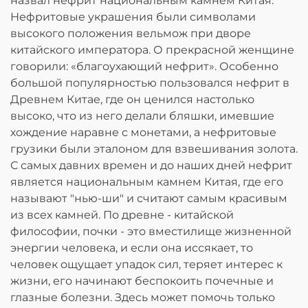
назвал нефрит национальным камнем Китая.
Нефритовые украшения были символами
высокого положения вельмож при дворе
китайского императора. О прекрасной женщине
говорили: «благоухающий нефрит». Особенно
большой популярностью пользовался нефрит в
Древнем Китае, где он ценился настолько
высоко, что из него делали бляшки, имевшие
хождение наравне с монетами, а нефритовые
грузики были эталоном для взвешивания золота.
С самых давних времен и до наших дней нефрит
является национальным камнем Китая, где его
называют "нью-ши" и считают самым красивым
из всех камней. По древне - китайской
философии, почки - это вместилище жизненной
энергии человека, и если она иссякает, то
человек ощущает упадок сил, теряет интерес к
жизни, его начинают беспокоить почечные и
глазные болезни. Здесь может помочь только