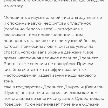
умеренность, скромность, мужество, целомудрие
и чистоту.
Мелодичные изумительной чистоты заунывные
и спокойные звуки нефритовых пластинок
(особенно белого цвета) – литофонов и
звоночков – при прикосновении к ним
деревянных палочек считали музыкой богов,
которая приносила людям счастье, умеряла
страсти, успокаивала бурные движения, все
время, напоминая великое правило Древнего
Востока: «Не спеши и не волнуйся». Причем
китайцы считают, что нефрит различных
месторождений издает звуки неодинакового
тона.
Уже в государствах Древнего Двуречья (Вавилон,
Шумер) нефрит считался магическим камнем,
помогавшим во многих ситуациях. Существовало
поверье, что он излечивает почечные болезни