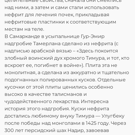
целительные свойства; сначала они смеялись
над ними, а затем и сами стали использовать
нефрит для лечения почек, прикладывая
нефритовые пластинки к соответствующим
местам на теле.
В Самарканде в усыпальнице Гур-Эмир
надгробие Тамерлана сделано из нефрита (с
надписью арабской вязью – «Здесь покоится
злобный воинский дух хромого Тимура, и тот, кто
вскроет ее, погибнет в войне»). Плита эта не
монолитная, а сделана из аккуратно и тщательно
подогнанных полированных кусков. Отдельные
кусочки от этой плиты ценились особенно
высоко в качестве талисманов и
чудодейственного лекарства. Интересна
история этого надгробия. Куски нефрита
достались любимому внуку Тимура — Улугбеку
после победы над монголами в 1425 году. Через
300 лет персидский шах Надир, завоевав