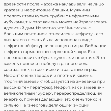
древности после массажа накладывали на лицо
красавиц нефритовые бляшки. Мужчины
предпочитали курить трубки с нефритовыми
чубуками, т. к. этот камень может нейтрализовать
ядовитый дым. Известно, что Чингисхан с
большим почтением относился к нефриту - его
личная его печать была исполнена в виде
нефритовой фигурки лежащего тигра. Вибрации
нефрита гармоничны сердечной чакре. Его
полезно носить в бусах, кулонах и перстнях. Этот
камень приносит победу в разного рода
состязаниях, в том числе и в азартных играх.
Нефрит очень твердый и плотный камень,
"горячий змеевик" (образуется из змеевика при
высоких температурах). Нефрит, как и змеевик -
великолепный "буфер", перераспределяющий
энергию, причем делающий это очень тонко и
сильно. На "энерговыделяющие" эмоции