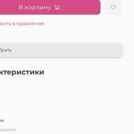
В корзину
вить в сравнение
брать
ктеристики
л
ик
ждение