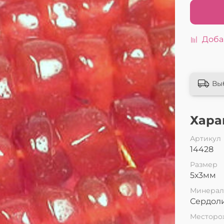
Доба
Вы
Хара
Артикул
14428
Размер
5х3мм
Минера
Сердол
Месторо