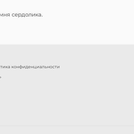
амня сердолика.
итика конфиденциальности
ь