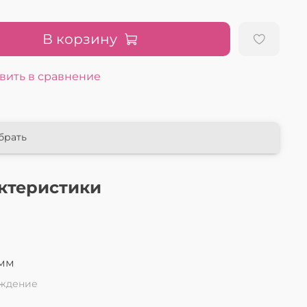
В корзину
вить в сравнение
брать
ктеристики
7мм
ждение