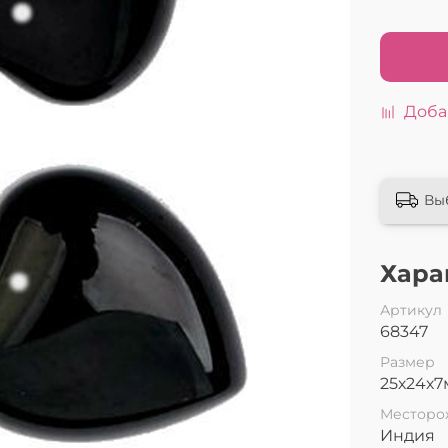
Доба
Вы
Хара
Артикул
68347
Размер
25х24х
Месторо
Индия