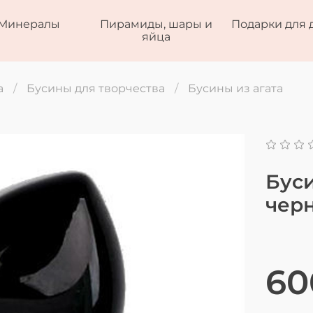
Минералы
Пирамиды, шары и
Подарки для 
яйца
а
Бусины для творчества
Бусины из агата
Буси
чер
60