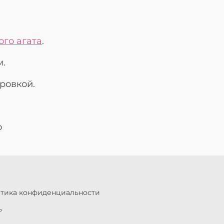
го агата
.
м.
ровкой.
о
итика конфиденциальности
ь