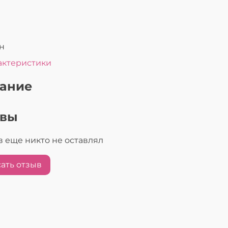
н
актеристики
ание
ывы
 еще никто не оставлял
ать отзыв