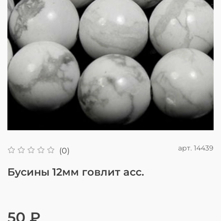
арт.
14439
(0)
Бусины 12мм говлит асс.
50 ₽