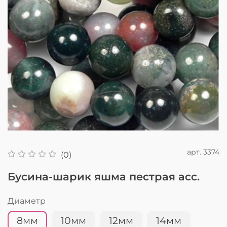
арт.
3374
(0)
Бусина-шарик яшма пестрая асс.
Диаметр
8мм
10мм
12мм
14мм