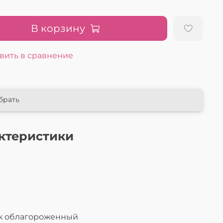
В корзину
вить в сравнение
брать
ктеристики
л
к облагороженный