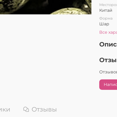
Месторо
Китай
Форма
Шар
Все хар
Опис
Отз
Отзывов
Напис
ики
Отзывы