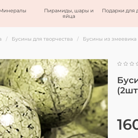
Минералы
Пирамиды, шары и
Подарки для 
яйца
а
Бусины для творчества
Бусины из змеевика
Бус
(2шт
16