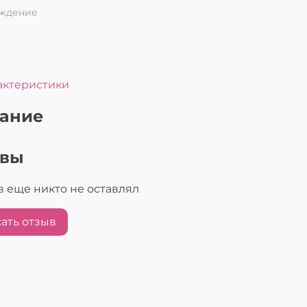
ждение
актеристики
ание
ывы
 еще никто не оставлял
ать отзыв