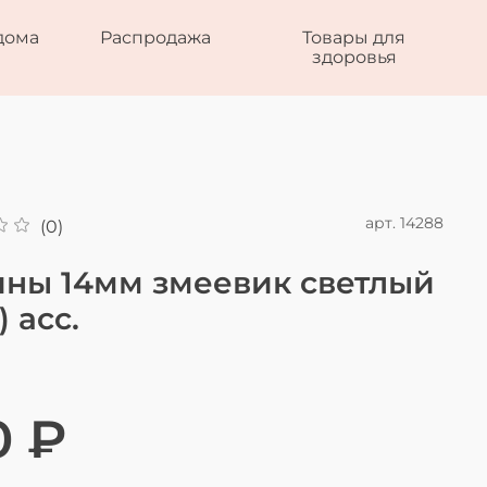
дома
Распродажа
Товары для
здоровья
арт.
14288
(0)
ины 14мм змеевик светлый
) асс.
0 ₽