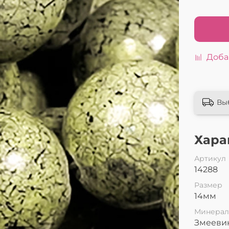
Доба
Вы
Хара
Артикул
14288
Размер
14мм
Минера
Змееви