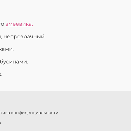
го
змеевика.
, непрозрачный.
ками.
 бусинами.
.
итика конфиденциальности
ь