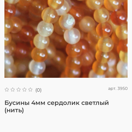
арт.
3950
(0)
Бусины 4мм сердолик светлый
(нить)