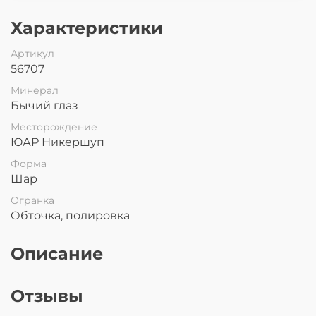
Характеристики
Артикул
56707
Минерал
Бычий глаз
Месторождение
ЮАР Никершуп
Форма
Шар
Огранка
Обточка, полировка
Описание
Отзывы